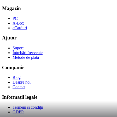
Magazin
PC
X-Box
eCarduri
Ajutor
Suport
Întrebări frecvente
Metode de plată
Companie
Blog
Despre noi
Contact
Informații legale
Termeni și condiții
GDPR