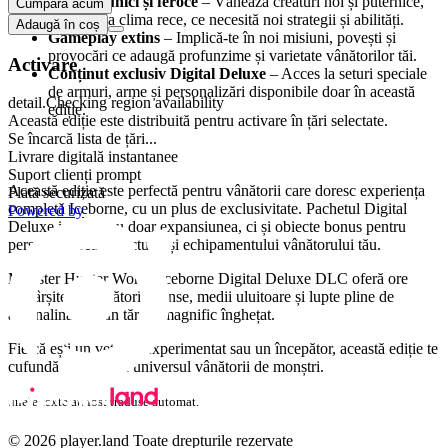
Monștri unici și feroce
– Vânează creaturi noi și puternice,
Cumpără acum
adaptate la clima rece, ce necesită noi strategii și abilități.
Adaugă în coș
Gameplay extins
– Implică-te în noi misiuni, povești și
provocări ce adaugă profunzime și varietate vânătorilor tăi.
Activare
Conținut exclusiv Digital Deluxe
– Acces la seturi speciale
de armuri, arme și personalizări disponibile doar în această
detail.Checking region availability
ediție.
Această ediție este distribuită pentru activare în țări selectate.
Se încarcă lista de țări...
De ce să alegi ediția Digital Deluxe?
Livrare digitală instantanee
Suport clienți prompt
Această ediție este perfectă pentru vânătorii care doresc experiența
Plată securizată
completă Iceborne, cu un plus de exclusivitate. Pachetul Digital
Powered by
Deluxe include nu doar expansiunea, ci și obiecte bonus pentru
personalizarea aspectului și echipamentului vânătorului tău.
Monster Hunter World: Iceborne Digital Deluxe DLC oferă ore
nesfârșite de vânători intense, medii uluitoare și lupte pline de
adrenalină într-un tărâm magnific înghețat.
Fie că ești un veteran experimentat sau un începător, această ediție te
cufundă profund în universul vânătorii de monștri.
unele texte au fost traduse automat.
© 2026 player.land Toate drepturile rezervate