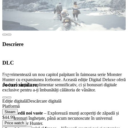
Descriere
Intrați în lumea înghețată Monster Hunter
DLC
World: Iceborne Digital Deluxe DLC
Experimentează un nou capitol palpitant în faimoasa serie Monster
Hunter cu expansiunea Iceborne. Această ediție Digital Deluxe oferă
Jocuri similare
nu doar conținut suplimentar semnificativ, ci și bonusuri digitale
exclusive pentru a-ți îmbunătăți călătoria de vânător.
Ediție digitală
Descărcare digitală
Ce te așteaptă?
Platformă
Steam
Medii noi vaste
– Explorează munți acoperiți de zăpadă și
$44.99
terenuri înghețate, până acum necunoscute în universul
Price watch
Monster Hunter.