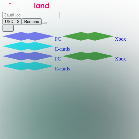
USD - $
Romeno
PC
Xbox
E-cards
PC
Xbox
E-cards