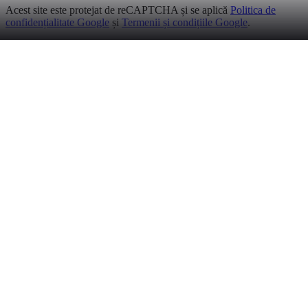
Acest site este protejat de reCAPTCHA și se aplică
Politica de
confidențialitate Google
și
Termenii și condițiile Google
.