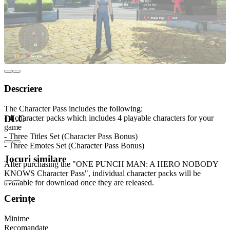
Descriere
The Character Pass includes the following:
- 4 character packs which includes 4 playable characters for your
DLC
game
- Three Titles Set (Character Pass Bonus)
- Three Emotes Set (Character Pass Bonus)
Jocuri similare
After purchasing the "ONE PUNCH MAN: A HERO NOBODY
KNOWS Character Pass", individual character packs will be
available for download once they are released.
Cerințe
Minime
Recomandate