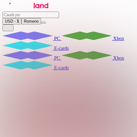
USD - $
Romeno
PC
Xbox
E-cards
PC
Xbox
E-cards