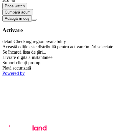
$18.49
Price watch
Cumpără acum
Adaugă în coș
Activare
detail.Checking region availability
Această ediție este distribuită pentru activare în țări selectate.
Se încarcă lista de țări...
Livrare digitală instantanee
Suport clienți prompt
Plată securizată
Powered by