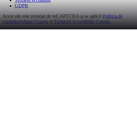
Termeni și condiții
GDPR
Acest site este protejat de reCAPTCHA și se aplică
Politica de
confidențialitate Google
și
Termenii și condițiile Google
.