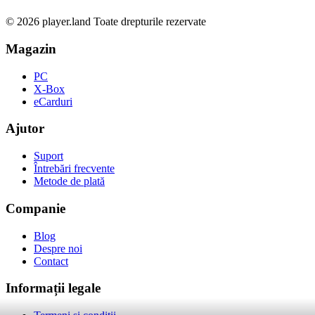
© 2026 player.land Toate drepturile rezervate
Magazin
PC
X-Box
eCarduri
Ajutor
Suport
Întrebări frecvente
Metode de plată
Companie
Blog
Despre noi
Contact
Informații legale