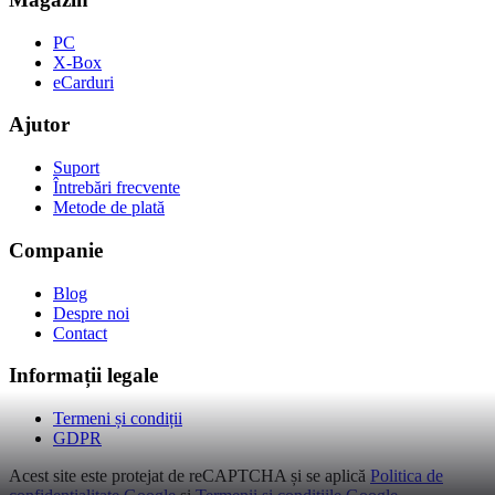
PC
X-Box
eCarduri
Ajutor
Suport
Întrebări frecvente
Metode de plată
Companie
Blog
Despre noi
Contact
Informații legale
Termeni și condiții
GDPR
Acest site este protejat de reCAPTCHA și se aplică
Politica de