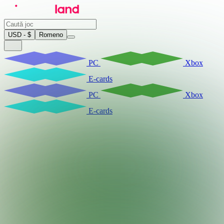
USD - $
Romeno
PC
Xbox
E-cards
PC
Xbox
E-cards