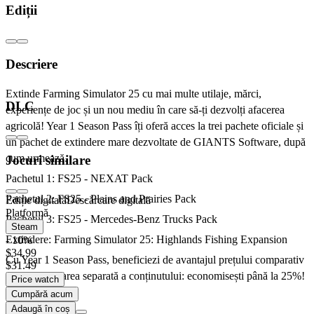
Ediții
Descriere
Extinde Farming Simulator 25 cu mai multe utilaje, mărci,
DLC
experiențe de joc și un nou mediu în care să-ți dezvolți afacerea
agricolă! Year 1 Season Pass îți oferă acces la trei pachete oficiale și
un pachet de extindere mare dezvoltate de GIANTS Software, după
cum urmează.
Jocuri similare
Pachetul 1: FS25 - NEXAT Pack
Pachetul 2: FS25 - Plains and Prairies Pack
Ediție digitală
Descărcare digitală
Platformă
Pachetul 3: FS25 - Mercedes-Benz Trucks Pack
Steam
Extindere: Farming Simulator 25: Highlands Fishing Expansion
- 10%
$34.99
Cu Year 1 Season Pass, beneficiezi de avantajul prețului comparativ
$31.49
cu achiziționarea separată a conținutului: economisești până la 25%!
Price watch
Cumpără acum
Adaugă în coș