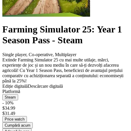
Farming Simulator 25: Year 1
Season Pass - Steam
Single player
,
Co-operative
,
Multiplayer
Extinde Farming Simulator 25 cu mai multe utilaje, mărci,
experiențe de joc și un nou mediu în care să-ți dezvolți afacerea
agricolă! Cu Year 1 Season Pass, beneficiezi de avantajul prețului
comparativ cu achiziționarea separată a conținutului: economisești
până la 25%!
Ediție digitală
Descărcare digitală
Platformă
Steam
- 10%
$34.99
$31.49
Price watch
Cumpără acum