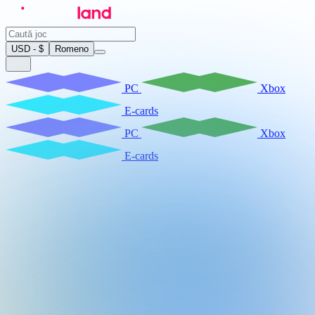
USD - $
Romeno
PC
Xbox
E-cards
PC
Xbox
E-cards