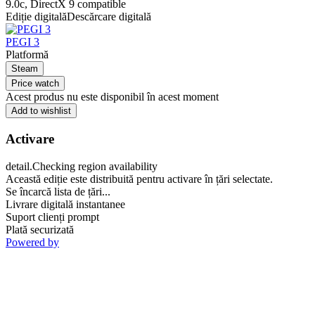
9.0c, DirectX 9 compatible
Ediție digitală
Descărcare digitală
PEGI 3
Platformă
Steam
Price watch
Acest produs nu este disponibil în acest moment
Add to wishlist
Activare
detail.Checking region availability
Această ediție este distribuită pentru activare în țări selectate.
Se încarcă lista de țări...
Livrare digitală instantanee
Suport clienți prompt
Plată securizată
Powered by