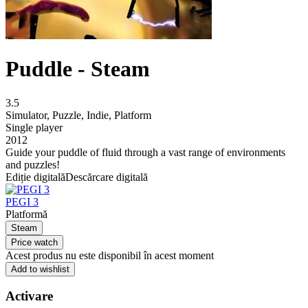
Puddle - Steam
3.5
Simulator
,
Puzzle
,
Indie
,
Platform
Single player
2012
Guide your puddle of fluid through a vast range of environments
and puzzles!
Ediție digitală
Descărcare digitală
PEGI 3
Platformă
Steam
Price watch
Acest produs nu este disponibil în acest moment
Add to wishlist
Activare