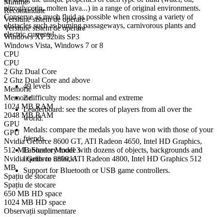
Minime
nitroglycerin, molten lava...) in a range of original environments.
Recomandate
Conserve as much fluid as possible when crossing a variety of
Versiune sistem de operare
obstacles such as burning passageways, carnivorous plants and
Versiune sistem de operare
electric currents!
Windows XP 32bits SP3
Windows Vista, Windows 7 or 8
CPU
Key Features
CPU
2 Ghz Dual Core
2 Ghz Dual Core and above
49 levels
Memorie
2 difficulty modes: normal and extreme
Memorie
1024 MB RAM
Leaderboard: see the scores of players from all over the
2048 MB RAM
world.
GPU
Medals: compare the medals you have won with those of your
GPU
friends.
Nvidia Geforce 8600 GT, ATI Radeon 4650, Intel HD Graphics,
Laboratory mode with dozens of objects, backgrounds and
512 MB Shader Model 3
liquids to unlock!
Nvidia Geforce 8800, ATI Radeon 4800, Intel HD Graphics 512
MB
Support for Bluetooth or USB game controllers.
Spațiu de stocare
Spațiu de stocare
650 MB HD space
1024 MB HD space
Observații suplimentare