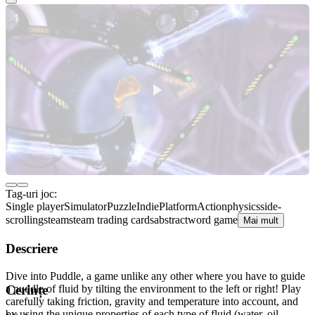
Tag-uri joc:
Single player
Simulator
Puzzle
Indie
Platform
Action
physics
side-
scrolling
steam
steam trading cards
abstract
word game
Mai mult
Descriere
Dive into Puddle, a game unlike any other where you have to guide
a puddle of fluid by tilting the environment to the left or right! Play
Cerințe
carefully taking friction, gravity and temperature into account, and
by using the unique properties of each type of fluid (water, oil,