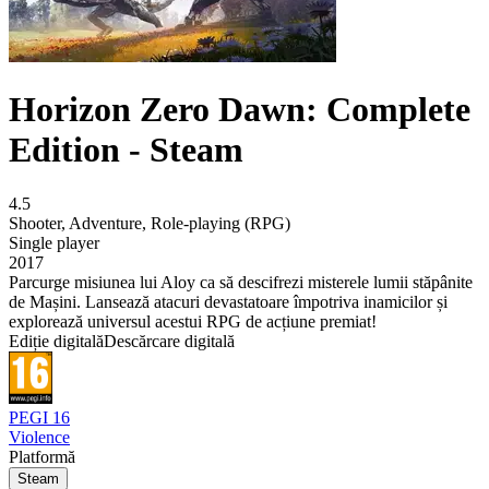
Horizon Zero Dawn: Complete
Edition - Steam
4.5
Shooter
,
Adventure
,
Role-playing (RPG)
Single player
2017
Parcurge misiunea lui Aloy ca să descifrezi misterele lumii stăpânite
de Mașini. Lansează atacuri devastatoare împotriva inamicilor și
explorează universul acestui RPG de acțiune premiat!
Ediție digitală
Descărcare digitală
PEGI 16
Violence
Platformă
Steam