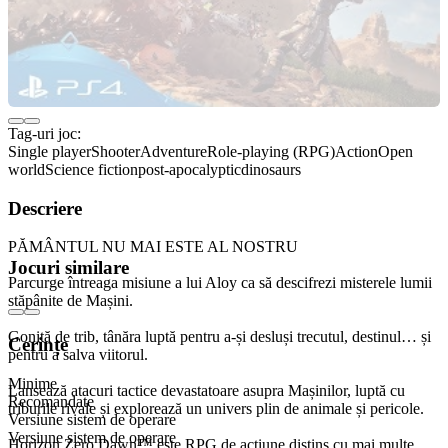
Tag-uri joc:
Single player
Shooter
Adventure
Role-playing (RPG)
Action
Open
world
Science fiction
post-apocalyptic
dinosaurs
Descriere
PĂMÂNTUL NU MAI ESTE AL NOSTRU
Jocuri similare
Parcurge întreaga misiune a lui Aloy ca să descifrezi misterele lumii
stăpânite de Mașini.
Gonită de trib, tânăra luptă pentru a-și desluși trecutul, destinul… și
Cerințe
pentru a salva viitorul.
Minime
Lansează atacuri tactice devastatoare asupra Mașinilor, luptă cu
Recomandate
triburile rivale și explorează un univers plin de animale și pericole.
Versiune sistem de operare
Versiune sistem de operare
Horizon Zero Dawn™ este RPG de acțiune distins cu mai multe