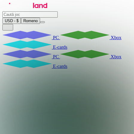
USD - $
Romeno
PC
Xbox
E-cards
PC
Xbox
E-cards