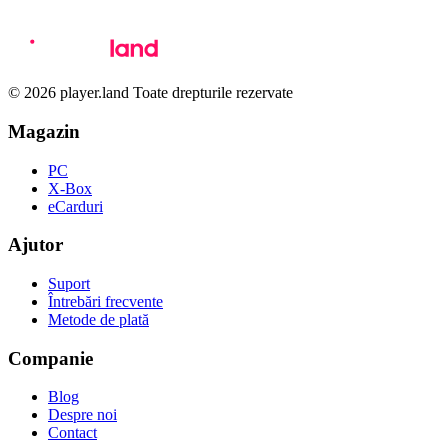
© 2026 player.land Toate drepturile rezervate
Magazin
PC
X-Box
eCarduri
Ajutor
Suport
Întrebări frecvente
Metode de plată
Companie
Blog
Despre noi
Contact