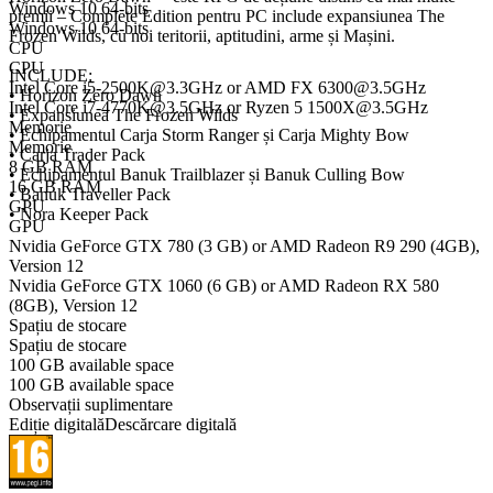
Windows 10 64-bits
premii – Complete Edition pentru PC include expansiunea The
Windows 10 64-bits
Frozen Wilds, cu noi teritorii, aptitudini, arme și Mașini.
CPU
CPU
INCLUDE:
Intel Core i5-2500K@3.3GHz or AMD FX 6300@3.5GHz
• Horizon Zero Dawn
Intel Core i7-4770K@3.5GHz or Ryzen 5 1500X@3.5GHz
• Expansiunea The Frozen Wilds
Memorie
• Echipamentul Carja Storm Ranger și Carja Mighty Bow
Memorie
• Carja Trader Pack
8 GB RAM
• Echipamentul Banuk Trailblazer și Banuk Culling Bow
16 GB RAM
• Banuk Traveller Pack
GPU
• Nora Keeper Pack
GPU
Nvidia GeForce GTX 780 (3 GB) or AMD Radeon R9 290 (4GB),
Version 12
Nvidia GeForce GTX 1060 (6 GB) or AMD Radeon RX 580
(8GB), Version 12
Spațiu de stocare
Spațiu de stocare
100 GB available space
100 GB available space
Observații suplimentare
Ediție digitală
Descărcare digitală