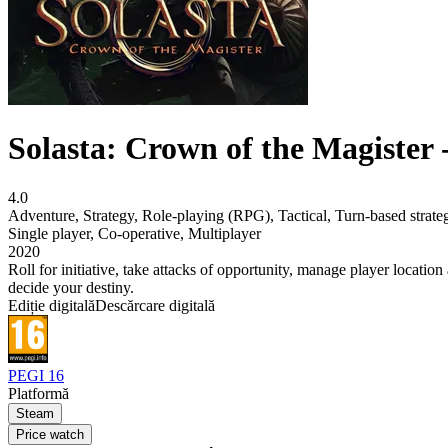
Solasta: Crown of the Magister 
4.0
Adventure
,
Strategy
,
Role-playing (RPG)
,
Tactical
,
Turn-based strat
Single player
,
Co-operative
,
Multiplayer
2020
Roll for initiative, take attacks of opportunity, manage player locatio
decide your destiny.
Ediție digitală
Descărcare digitală
PEGI 16
Platformă
Steam
Price watch