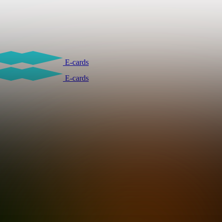
E-cards
E-cards