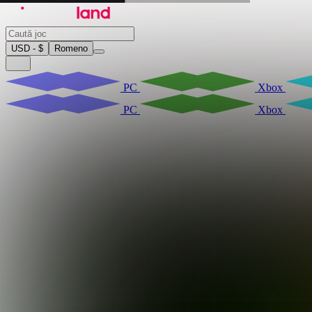
USD - $
Romeno
PC
Xbox
PC
Xbox