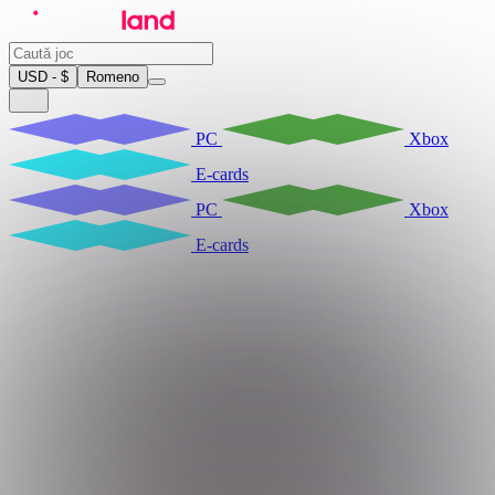
USD - $
Romeno
PC
Xbox
E-cards
PC
Xbox
E-cards