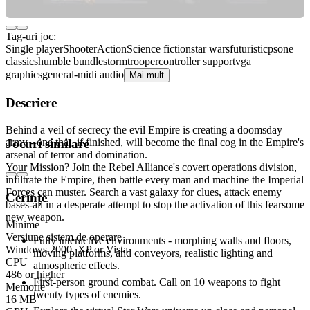
Tag-uri joc:
Single player
Shooter
Action
Science fiction
star wars
futuristic
psone
classics
humble bundle
stormtrooper
controller support
vga
graphics
general-midi audio
Mai mult
Descriere
Behind a veil of secrecy the evil Empire is creating a doomsday
army - one that, if finished, will become the final cog in the Empire's
Jocuri similare
arsenal of terror and domination.
Your Mission? Join the Rebel Alliance's covert operations division,
infiltrate the Empire, then battle every man and machine the Imperial
Forces can muster. Search a vast galaxy for clues, attack enemy
Cerințe
bases-all in a desperate attempt to stop the activation of this fearsome
new weapon.
Minime
Versiune sistem de operare
Fully interactive environments - morphing walls and floors,
Windows 2000, XP or Vista
moving platforms, and conveyors, realistic lighting and
CPU
atmospheric effects.
486 or higher
First-person ground combat. Call on 10 weapons to fight
Memorie
twenty types of enemies.
16 MB