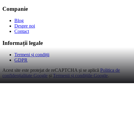
Companie
Blog
Despre noi
Contact
Informații legale
Termeni și condiții
GDPR
Acest site este protejat de reCAPTCHA și se aplică
Politica de
confidențialitate Google
și
Termenii și condițiile Google
.