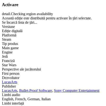
Activare
detail.Checking region availability
Această ediție este distribuită pentru activare în țări selectate.
Se încarcă lista de țări...
Versiune
Ediție digitală
Platformă
Steam
Tip produs
Main game
Engine
Jedi
Franciză
Star Wars
Perspective ale jucătorului
First person
Dezvoltator
LucasArts
Publisher
LucasArts
,
Bullet-Proof Software
,
Sony Computer Entertainment
Limbi audio
English, French, German, Italian
Limbi interfață