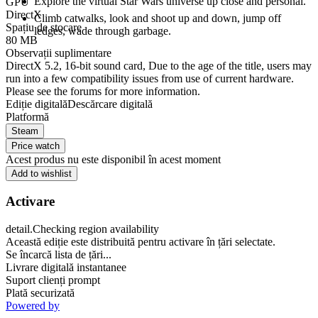
Explore the virtual Star Wars universe up close and personal.
GPU
DirectX
Climb catwalks, look and shoot up and down, jump off
Spațiu de stocare
ledges, wade through garbage.
80 MB
Observații suplimentare
DirectX 5.2, 16-bit sound card, Due to the age of the title, users may
run into a few compatibility issues from use of current hardware.
Please see the forums for more information.
Ediție digitală
Descărcare digitală
Platformă
Steam
Price watch
Acest produs nu este disponibil în acest moment
Add to wishlist
Activare
detail.Checking region availability
Această ediție este distribuită pentru activare în țări selectate.
Se încarcă lista de țări...
Livrare digitală instantanee
Suport clienți prompt
Plată securizată
Powered by