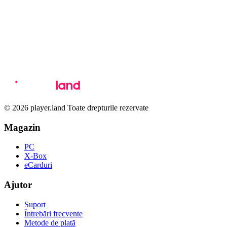
© 2026 player.land Toate drepturile rezervate
Magazin
PC
X-Box
eCarduri
Ajutor
Suport
Întrebări frecvente
Metode de plată