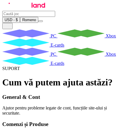
USD - $
Romeno
PC
Xbox
E-cards
PC
Xbox
E-cards
SUPORT
Cum vă putem ajuta astăzi?
General & Cont
Ajutor pentru probleme legate de cont, funcțiile site-ului și
securitate.
Comenzi și Produse