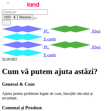
USD - $
Romeno
PC
Xbox
E-cards
PC
Xbox
E-cards
SUPORT
Cum vă putem ajuta astăzi?
General & Cont
Ajutor pentru probleme legate de cont, funcțiile site-ului și
securitate.
Comenzi și Produse