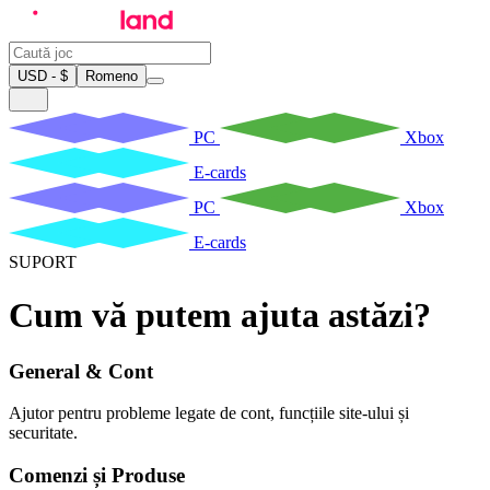
USD - $
Romeno
PC
Xbox
E-cards
PC
Xbox
E-cards
SUPORT
Cum vă putem ajuta astăzi?
General & Cont
Ajutor pentru probleme legate de cont, funcțiile site-ului și
securitate.
Comenzi și Produse