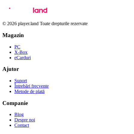
© 2026 player.land Toate drepturile rezervate
Magazin
PC
X-Box
eCarduri
Ajutor
Suport
Întrebări frecvente
Metode de plată
Companie
Blog
Despre noi
Contact