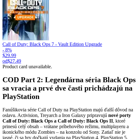
Call of Duty: Black Ops 7 - Vault Edition Upgrade
- 8%
$29.99
od
$27.49
Product card unavailable.
COD Part 2: Legendárna séria Black Ops
sa vracia a prvé dve časti prichádzajú na
PlayStation
Fanúšikovia série Call of Duty na PlayStation majú ďalší dôvod na
oslavu. Activision, Treyarch a Iron Galaxy pripravujú
nové porty
Call of Duty: Black Ops a Call of Duty: Black Ops II
, ktoré
prinesú celý obsah – vrátane príbehového režimu, multiplayeru a
ikonického módu Zombies – na konzolu od Sony. Zatiaľ nie je
jasné, či sa hry dočkajú vydania na PlayStation 4, PlayStation 5,