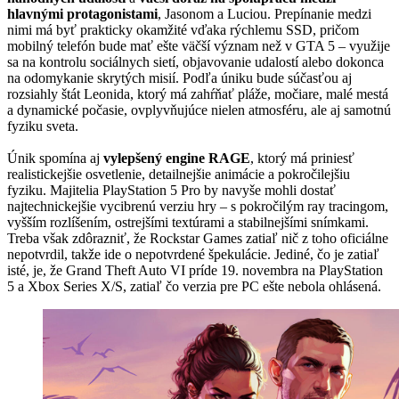
hlavnými protagonistami
, Jasonom a Luciou. Prepínanie medzi
nimi má byť prakticky okamžité vďaka rýchlemu SSD, pričom
mobilný telefón bude mať ešte väčší význam než v GTA 5 – využije
sa na kontrolu sociálnych sietí, objavovanie udalostí alebo dokonca
na odomykanie skrytých misií. Podľa úniku bude súčasťou aj
rozsiahly štát Leonida, ktorý má zahŕňať pláže, močiare, malé mestá
a dynamické počasie, ovplyvňujúce nielen atmosféru, ale aj samotnú
fyziku sveta.
Únik spomína aj
vylepšený engine RAGE
, ktorý má priniesť
realistickejšie osvetlenie, detailnejšie animácie a pokročilejšiu
fyziku. Majitelia PlayStation 5 Pro by navyše mohli dostať
najtechnickejšie vycibrenú verziu hry – s pokročilým ray tracingom,
vyšším rozlíšením, ostrejšími textúrami a stabilnejšími snímkami.
Treba však zdôrazniť, že Rockstar Games zatiaľ nič z toho oficiálne
nepotvrdil, takže ide o nepotvrdené špekulácie. Jediné, čo je zatiaľ
isté, je, že Grand Theft Auto VI príde 19. novembra na PlayStation
5 a Xbox Series X/S, zatiaľ čo verzia pre PC ešte nebola ohlásená.