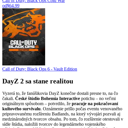
Call of Duty: Black Ops Cold War
od
$64.99
Call of Duty: Black Ops 6 - Vault Edition
DayZ 2 sa stane realitou
Vyzerá to, že fanúšikovia DayZ konečne dostali presne to, na čo
čakali.
České štúdio Bohemia Interactive
potichu – no veľmi
originálnym spôsobom – potvrdilo, že
pracuje na pokračovaní
kultového survivalu
. Oznámenie prišlo počas eventu venovaného
pripravovanému rozšíreniu Badlands, na ktorý vývojári pozvali aj
medzinárodných tvorcov obsahu. Po tom, čo rozšírenie otestovali v
sídle štúdia, naložili tvorcov do legendárneho vojenského