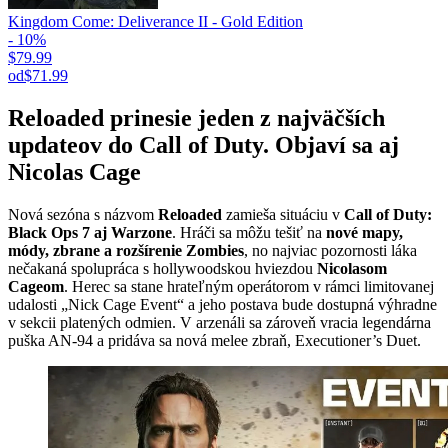
Kingdom Come: Deliverance II - Gold Edition
- 10%
$79.99
od
$71.99
Reloaded prinesie jeden z najväčších
updateov do Call of Duty. Objaví sa aj
Nicolas Cage
Nová sezóna s názvom
Reloaded
zamieša situáciu v
Call of Duty:
Black Ops 7 aj Warzone
. Hráči sa môžu tešiť na
nové mapy,
módy, zbrane a rozšírenie Zombies
, no najviac pozornosti láka
nečakaná spolupráca s hollywoodskou hviezdou
Nicolasom
Cageom
. Herec sa stane hrateľným operátorom v rámci limitovanej
udalosti „Nick Cage Event“ a jeho postava bude dostupná výhradne
v sekcii platených odmien. V arzenáli sa zároveň vracia legendárna
puška AN-94 a pridáva sa nová melee zbraň, Executioner’s Duet.