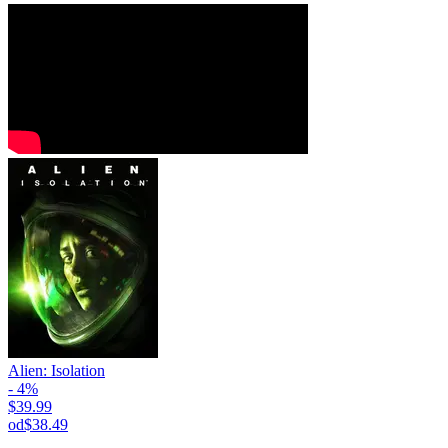
Alien: Isolation
- 4%
$39.99
od
$38.49