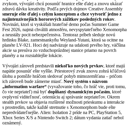
zvykom, vývojári chcú posunúť hranice ešte ďalej a znovu ukázať
zdravú dávku kreativity. Podľa prvých dojmov Creative Assembly
smeruje ešte ďalej s celým konceptom a chce vytvoriť jedno z
najintenzívnejších hororových zážitkov posledných rokov
.
Novinári, ktorí si vyskúšali hrateľné demo počas Summer Game
Fest 2026, najmä chválili atmosféru, nevyspytateľného Xenomorpha
a neustály pocit nebezpečenstva. Tentoraz príbeh sleduje novú
hrdinku Blake, zamestnankyňu Weyland-Yutani, ktorá sa ocitne na
planéte LV-921. Hoci dej nadväzuje na udalosti prvého hry, väčšina
akcie sa presúva zo vzduchoprázdnej stanice priamo na povrch
planéty a na rozsiahlejšie lokácie.
Vývojári zároveň predstavili
niekoľko nových prvkov
, ktoré majú
napätie posunúť ešte vyššie. Priestorový zvuk znovu zohrá kľúčovú
úlohu a pomôže hráčom sledovať pohyb mimozemšťana – pričom
ich zároveň bude zámerne miasť.
Nový systém s názvom
„information warfare“
(vyvažovanie toho, čo hráč vie, proti tomu,
čo vie nepriateľ) má byť
dopĺňaný dynamickým počasím
, ktoré
ovplyvní viditeľnosť, orientáciu aj správanie nepriateľov. Okrem
stealth prvkov sa objavia rozšírené možnosti prieskumu a interakcie
s prostredím, takže každé stretnutie s Xenomorphom bude ešte
nepredvídateľnejšie. Alien: Isolation 2 príde na PC, PlayStation 5,
Xbox Series X/S a Nintendo Switch 2; dátum vydania zatiaľ nebol
oznámený.