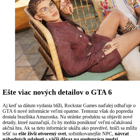
Ešte viac nových detailov o GTA 6
Aj keď sa dátum vydania blíži, Rockstar Games naďalej odhaľuje o
GTA 6 nové informácie veľmi opatrne. Tentoraz však do popredia
dostala brazílska Amazonka. Na stránke produktu sa objavili nové
detaily, ktoré naznačujú, čo by mohla ponúknuť veľmi očakávaná
akčná hra. Ak sa tieto informácie ukážu ako pravdivé, hráči sa môžu
tešiť na
ešte živší otvorený svet
, sofistikovanejšie NPC,
návrat
náhodných udalostí
a
väčší dôraz na spoluprácu medzi