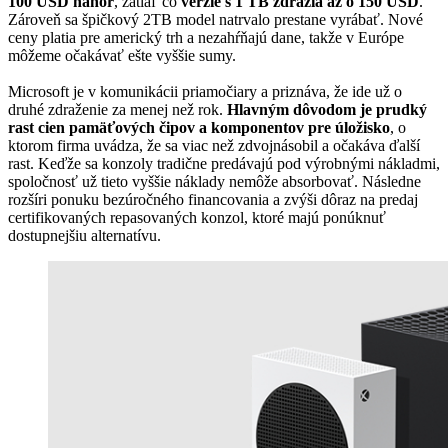
100 USD nahor
, zatiaľ čo
verzie s 1 TB zdražia až o 150 USD
.
Zároveň sa špičkový 2TB model natrvalo prestane vyrábať. Nové
ceny platia pre americký trh a nezahŕňajú dane, takže v Európe
môžeme očakávať ešte vyššie sumy.
Microsoft je v komunikácii priamočiary a priznáva, že ide už o
druhé zdraženie za menej než rok.
Hlavným dôvodom je prudký
rast cien pamäťových čipov a komponentov pre úložisko
, o
ktorom firma uvádza, že sa viac než zdvojnásobil a očakáva ďalší
rast. Keďže sa konzoly tradične predávajú pod výrobnými nákladmi,
spoločnosť už tieto vyššie náklady nemôže absorbovať. Následne
rozšíri ponuku bezúročného financovania a zvýši dôraz na predaj
certifikovaných repasovaných konzol, ktoré majú ponúknuť
dostupnejšiu alternatívu.