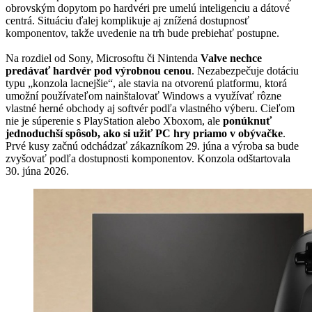
obrovským dopytom po hardvéri pre umelú inteligenciu a dátové
centrá. Situáciu ďalej komplikuje aj znížená dostupnosť
komponentov, takže uvedenie na trh bude prebiehať postupne.
Na rozdiel od Sony, Microsoftu či Nintenda
Valve nechce
predávať hardvér pod výrobnou cenou
. Nezabezpečuje dotáciu
typu „konzola lacnejšie“, ale stavia na otvorenú platformu, ktorá
umožní používateľom nainštalovať Windows a využívať rôzne
vlastné herné obchody aj softvér podľa vlastného výberu. Cieľom
nie je súperenie s PlayStation alebo Xboxom, ale
ponúknuť
jednoduchší spôsob, ako si užiť PC hry priamo v obývačke
.
Prvé kusy začnú odchádzať zákazníkom 29. júna a výroba sa bude
zvyšovať podľa dostupnosti komponentov. Konzola odštartovala
30. júna 2026.