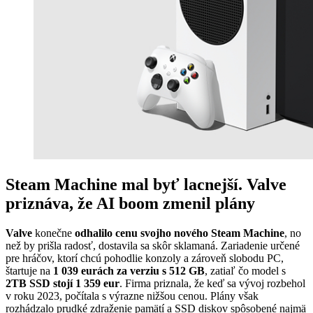
Steam Machine mal byť lacnejší. Valve
priznáva, že AI boom zmenil plány
Valve
konečne
odhalilo cenu svojho nového Steam Machine
, no
než by prišla radosť, dostavila sa skôr sklamaná. Zariadenie určené
pre hráčov, ktorí chcú pohodlie konzoly a zároveň slobodu PC,
štartuje na
1 039 eurách za verziu s 512 GB
, zatiaľ čo model s
2TB SSD stojí 1 359 eur
. Firma priznala, že keď sa vývoj rozbehol
v roku 2023, počítala s výrazne nižšou cenou. Plány však
rozhádzalo prudké zdraženie pamätí a SSD diskov spôsobené najmä