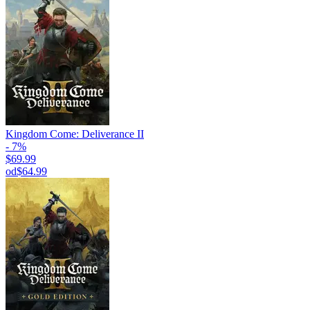
Kingdom Come: Deliverance II
- 7%
$69.99
od
$64.99