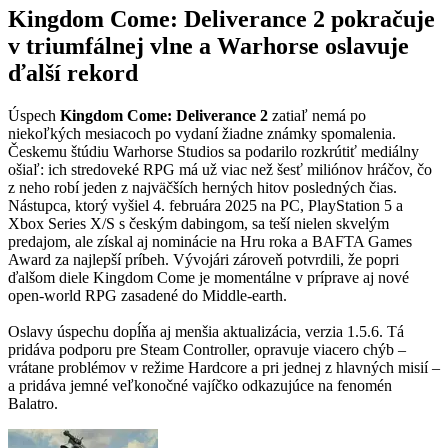
Kingdom Come: Deliverance 2 pokračuje
v triumfálnej vlne a Warhorse oslavuje
ďalší rekord
Úspech
Kingdom Come: Deliverance 2
zatiaľ nemá po
niekoľkých mesiacoch po vydaní žiadne známky spomalenia.
Českemu štúdiu Warhorse Studios sa podarilo rozkrútiť mediálny
ošiaľ: ich stredoveké RPG má už viac než šesť miliónov hráčov, čo
z neho robí jeden z najväčších herných hitov posledných čias.
Nástupca, ktorý vyšiel 4. februára 2025 na PC, PlayStation 5 a
Xbox Series X/S s českým dabingom, sa teší nielen skvelým
predajom, ale získal aj nominácie na Hru roka a BAFTA Games
Award za najlepší príbeh. Vývojári zároveň potvrdili, že popri
ďalšom diele Kingdom Come je momentálne v príprave aj nové
open-world RPG zasadené do Middle-earth.
Oslavy úspechu dopĺňa aj menšia aktualizácia, verzia 1.5.6. Tá
pridáva podporu pre Steam Controller, opravuje viacero chýb –
vrátane problémov v režime Hardcore a pri jednej z hlavných misií –
a pridáva jemné veľkonočné vajíčko odkazujúce na fenomén
Balatro.