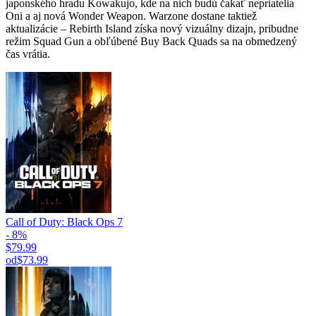
japonského hradu Kowakujo, kde na nich budú čakať nepriatelia
Oni a aj nová Wonder Weapon. Warzone dostane taktiež
aktualizácie – Rebirth Island získa nový vizuálny dizajn, pribudne
režim Squad Gun a obľúbené Buy Back Quads sa na obmedzený
čas vrátia.
Call of Duty: Black Ops 7
- 8%
$79.99
od
$73.99