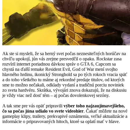
Ak ste si mysleli, že sa herný svet počas neznesiteľných horúčav na
chvíľu upokojí, jún vás zrejme presvedčil o opaku. Rockstar zasa
rozvíril internet poriadnou dávkou správ o GTA 6, Capcom sa
chystá na ďalší remake Resident Evil, God of War mení svojho
hlavného hrdinu, ikonický Stronghold sa po tých rokoch vracia späť
a do toho všetkého tu máme aj rekordné predaje titulov, od ktorých
sme to možno nečakali, odklady vydaní a tradičnú porciu noviniek
zo sveta hardvéru. Skrátka, vývojári znova dokazujú, že na diskusiu
je vždy viac než dosť tém – aj počas dovolenkovej sezóny.
A tak sme pre vás opäť pripravili
výber toho najzaujímavejšieho,
čo sa počas júna udialo vo svete videohier
. Čakať môžete na nové
gameplay klipy, trailery, prekvapivé oznámenia, veľké aktualizácie a
informácie o pripravovaných hitoch, ktoré sa oplatí mať v hlave.