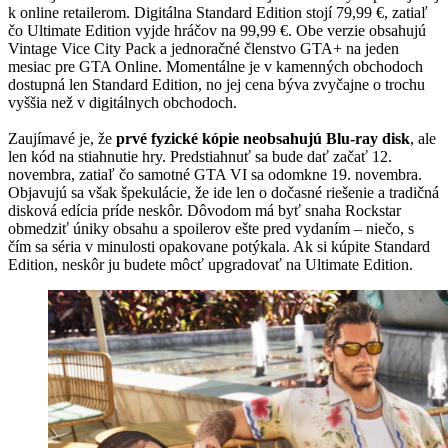
k online retailerom. Digitálna Standard Edition stojí 79,99 €, zatiaľ
čo Ultimate Edition vyjde hráčov na 99,99 €. Obe verzie obsahujú
Vintage Vice City Pack a jednoračné členstvo GTA+ na jeden
mesiac pre GTA Online. Momentálne je v kamenných obchodoch
dostupná len Standard Edition, no jej cena býva zvyčajne o trochu
vyššia než v digitálnych obchodoch.
Zaujímavé je, že
prvé fyzické kópie neobsahujú Blu-ray disk
, ale
len kód na stiahnutie hry. Predstiahnuť sa bude dať začať 12.
novembra, zatiaľ čo samotné GTA VI sa odomkne 19. novembra.
Objavujú sa však špekulácie, že ide len o dočasné riešenie a tradičná
disková edícia príde neskôr. Dôvodom má byť snaha Rockstar
obmedziť úniky obsahu a spoilerov ešte pred vydaním – niečo, s
čím sa séria v minulosti opakovane potýkala. Ak si kúpite Standard
Edition, neskôr ju budete môcť upgradovať na Ultimate Edition.