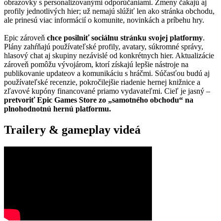
obrazovky s personalizovanými odporúčaniami. Zmeny čakajú aj
profily jednotlivých hier; už nemajú slúžiť len ako stránka obchodu,
ale prinesú viac informácií o komunite, novinkách a príbehu hry.
Epic zároveň
chce posilniť sociálnu stránku svojej platformy
.
Plány zahŕňajú používateľské profily, avatary, súkromné správy,
hlasový chat aj skupiny nezávislé od konkrétnych hier. Aktualizácie
zároveň pomôžu vývojárom, ktorí získajú lepšie nástroje na
publikovanie updateov a komunikáciu s hráčmi. Súčasťou budú aj
používateľské recenzie, pokročilejšie riadenie hernej knižnice a
zľavové kupóny financované priamo vydavateľmi. Cieľ je jasný –
pretvoriť Epic Games Store zo „samotného obchodu“ na
plnohodnotnú hernú platformu.
Trailery & gameplay videá