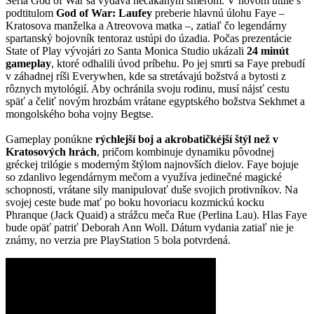
Séria God of War sa vydáva nečakaným smerom. V novom titule s
podtitulom
God of War: Laufey
preberie hlavnú úlohu Faye –
Kratosova manželka a Atreovova matka –, zatiaľ čo legendárny
spartanský bojovník tentoraz ustúpi do úzadia. Počas prezentácie
State of Play vývojári zo Santa Monica Studio ukázali
24 minút
gameplay
, ktoré odhalili úvod príbehu. Po jej smrti sa Faye prebudí
v záhadnej ríši Everywhen, kde sa stretávajú božstvá a bytosti z
rôznych mytológií. Aby ochránila svoju rodinu, musí nájsť cestu
späť a čeliť novým hrozbám vrátane egyptského božstva Sekhmet a
mongolského boha vojny Begtse.
Gameplay ponúkne
rýchlejší boj a akrobatičkéjší štýl než v
Kratosových hrách
, pričom kombinuje dynamiku pôvodnej
gréckej trilógie s moderným štýlom najnovších dielov. Faye bojuje
so zdanlivo legendárnym mečom a využíva jedinečné magické
schopnosti, vrátane sily manipulovať duše svojich protivníkov. Na
svojej ceste bude mať po boku hovoriacu kozmickú kocku
Phranque (Jack Quaid) a strážcu meča Rue (Perlina Lau). Hlas Faye
bude opäť patriť Deborah Ann Woll. Dátum vydania zatiaľ nie je
známy, no verzia pre PlayStation 5 bola potvrdená.