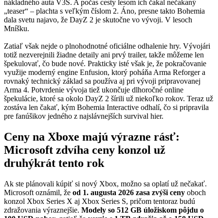
nákladného auta V3S. A počas cesty lesom ich čakal nečakaný
„teaser“ – plachta s veľkým číslom 2. Áno, presne takto Bohemia
dala svetu najavo, že DayZ 2 je skutočne vo vývoji. V lesoch
Mníšku.
Zatiaľ však nejde o plnohodnotné oficiálne odhalenie hry. Vývojári
totiž nezverejnili žiadne detaily ani prvý trailer, takže môžeme len
špekulovať, čo bude nové. Prakticky isté však je, že pokračovanie
využije moderný engine Enfusion, ktorý poháňa Arma Reforger a
rovnaký technický základ sa používa aj pri vývoji pripravovanej
Arma 4. Potvrdenie vývoja tiež ukončuje dlhoročné online
špekulácie, ktoré sa okolo DayZ 2 šírili už niekoľko rokov. Teraz už
zostáva len čakať, kým Bohemia Interactive odhalí, čo si pripravila
pre fanúšikov jedného z najslávnejších survival hier.
Ceny na Xboxe majú výrazne rásť:
Microsoft zdvíha ceny konzol už
druhýkrát tento rok
Ak ste plánovali kúpiť si nový Xbox, možno sa oplatí už nečakať.
Microsoft oznámil, že
od 1. augusta 2026
zasa zvýši ceny
oboch
konzol Xbox Series X aj Xbox Series S, pričom tentoraz budú
zdražovania výraznejšie.
Modely so 512 GB úložiskom pôjdu o