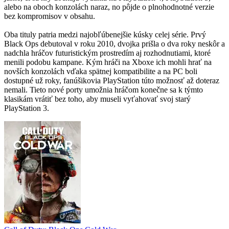
alebo na oboch konzolách naraz, no pôjde o plnohodnotné verzie
bez kompromisov v obsahu.
Oba tituly patria medzi najobľúbenejšie kúsky celej série. Prvý
Black Ops debutoval v roku 2010, dvojka prišla o dva roky neskôr a
nadchla hráčov futuristickým prostredím aj rozhodnutiami, ktoré
menili podobu kampane. Kým hráči na Xboxe ich mohli hrať na
novších konzolách vďaka spätnej kompatibilite a na PC boli
dostupné už roky, fanúšikovia PlayStation túto možnosť až doteraz
nemali. Tieto nové porty umožnia hráčom konečne sa k týmto
klasikám vrátiť bez toho, aby museli vyťahovať svoj starý
PlayStation 3.