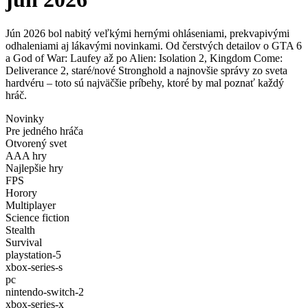
Jún 2026 bol nabitý veľkými hernými ohláseniami, prekvapivými
odhaleniami aj lákavými novinkami. Od čerstvých detailov o GTA 6
a God of War: Laufey až po Alien: Isolation 2, Kingdom Come:
Deliverance 2, staré/nové Stronghold a najnovšie správy zo sveta
hardvéru – toto sú najväčšie príbehy, ktoré by mal poznať každý
hráč.
Novinky
Pre jedného hráča
Otvorený svet
AAA hry
Najlepšie hry
FPS
Horory
Multiplayer
Science fiction
Stealth
Survival
playstation-5
xbox-series-s
pc
nintendo-switch-2
xbox-series-x