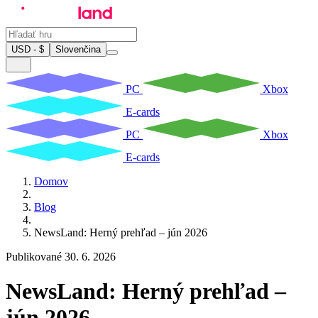
USD - $
Slovenčina
PC
Xbox
E-cards
PC
Xbox
E-cards
Domov
Blog
NewsLand: Herný prehľad – jún 2026
Publikované 30. 6. 2026
NewsLand: Herný prehľad –
jún 2026