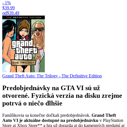
- 1%
$39.99
od
$39.49
Grand Theft Auto: The Trilogy - The Definitive Edition
Predobjednávky na GTA VI sú už
otvorené. Fyzická verzia na disku zrejme
potrvá o niečo dlhšie
Fanúšikovia sa konečne dočkali predobjednávok.
Grand Theft
Auto VI je aktuálne dostupné na predobjednávku
v PlayStation
Store aj Xbox Store** a hra už dorazila aj do kamenných predajní aj