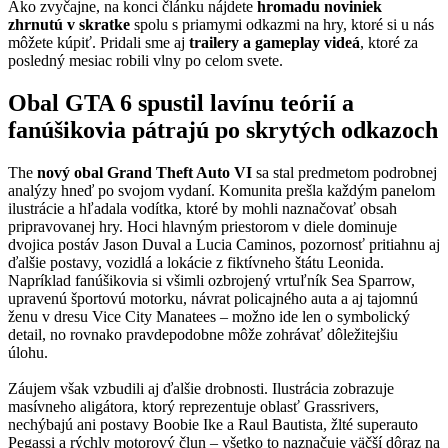
Ako zvyčajne, na konci článku nájdete
hromadu noviniek
zhrnutú v skratke
spolu s priamymi odkazmi na hry, ktoré si u nás
môžete kúpiť. Pridali sme aj
trailery a gameplay videá
, ktoré za
posledný mesiac robili vlny po celom svete.
Obal GTA 6 spustil lavínu teórií a
fanúšikovia pátrajú po skrytých odkazoch
The
nový obal Grand Theft Auto VI
sa stal predmetom podrobnej
analýzy hneď po svojom vydaní. Komunita prešla každým panelom
ilustrácie a hľadala vodítka, ktoré by mohli naznačovať obsah
pripravovanej hry. Hoci hlavným priestorom v diele dominuje
dvojica postáv Jason Duval a Lucia Caminos, pozornosť pritiahnu aj
ďalšie postavy, vozidlá a lokácie z fiktívneho štátu Leonida.
Napríklad fanúšikovia si všimli ozbrojený vrtuľník Sea Sparrow,
upravenú športovú motorku, návrat policajného auta a aj tajomnú
ženu v dresu Vice City Manatees – možno ide len o symbolický
detail, no rovnako pravdepodobne môže zohrávať dôležitejšiu
úlohu.
Záujem však vzbudili aj ďalšie drobnosti. Ilustrácia zobrazuje
masívneho aligátora, ktorý reprezentuje oblasť Grassrivers,
nechýbajú ani postavy Boobie Ike a Raul Bautista, žlté superauto
Pegassi a rýchly motorový člun – všetko to naznačuje väčší dôraz na