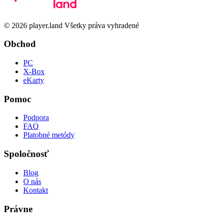
© 2026 player.land Všetky práva vyhradené
Obchod
PC
X-Box
eKarty
Pomoc
Podpora
FAQ
Platobné metódy
Spoločnosť
Blog
O nás
Kontakt
Právne