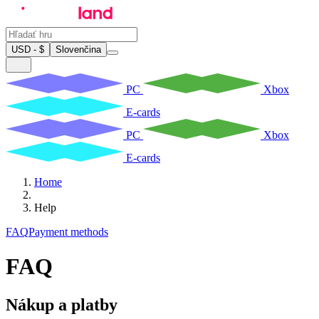
USD - $
Slovenčina
PC
Xbox
E-cards
PC
Xbox
E-cards
Home
Help
FAQ
Payment methods
FAQ
Nákup a platby