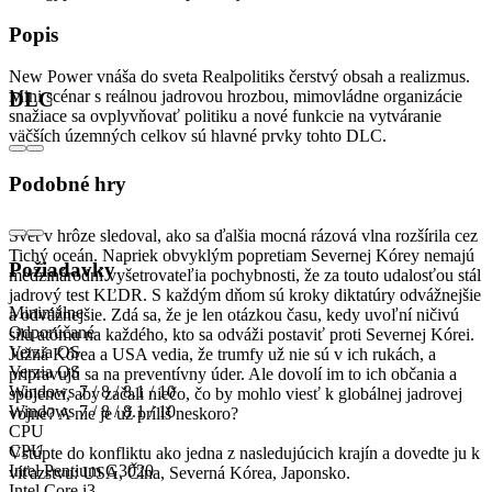
Popis
New Power vnáša do sveta Realpolitiks čerstvý obsah a realizmus.
Mini scénar s reálnou jadrovou hrozbou, mimovládne organizácie
DLC
snažiace sa ovplyvňovať politiku a nové funkcie na vytváranie
väčších územných celkov sú hlavné prvky tohto DLC.
Mini scénar
Podobné hry
Svet v hrôze sledoval, ako sa ďalšia mocná rázová vlna rozšírila cez
Tichý oceán. Napriek obvyklým popretiam Severnej Kórey nemajú
Požiadavky
medzinárodní vyšetrovateľia pochybnosti, že za touto udalosťou stál
jadrový test KĽDR. S každým dňom sú kroky diktatúry odvážnejšie
Minimálne
a odvážnejšie. Zdá sa, že je len otázkou času, kedy uvoľní ničivú
Odporúčané
silu atómu na každého, kto sa odváži postaviť proti Severnej Kórei.
Verzia OS
Južná Kórea a USA vedia, že trumfy už nie sú v ich rukách, a
Verzia OS
pripravujú sa na preventívny úder. Ale dovolí im to ich občania a
Windows 7 / 8 / 8.1 / 10
spojenci, aby začali niečo, čo by mohlo viesť k globálnej jadrovej
Windows 7 / 8 / 8.1 / 10
vojne? A nie je už príliš neskoro?
CPU
CPU
Vstúpte do konfliktu ako jedna z nasledujúcich krajín a dovedte ju k
Intel Pentium G3020
víťazstvu: USA, Čína, Severná Kórea, Japonsko.
Intel Core i3