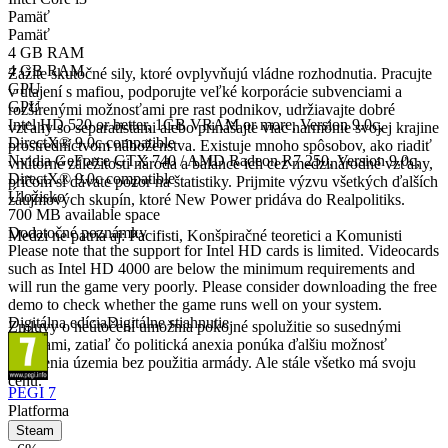
Pamäť
Mimovládne organizácie
Pamäť
4 GB RAM
4 GB RAM
Zažite skutočné sily, ktoré ovplyvňujú vládne rozhodnutia. Pracujte
GPU
v utajení s mafiou, podporujte veľké korporácie subvenciami a
GPU
rozšírenými možnosťami pre rast podnikov, udržiavajte dobré
Intel HD 520 or better, 1GB VRAM or more, Version 9.0c,
vzťahy so separatistami alebo prinášajte viac harmónie svojej krajine
DirectX® 9.0c compatible
prostredníctvom náboženstva. Existuje mnoho spôsobov, ako riadiť
Nvidia GeForce GTX 740 / AMD Radeon R7 250, Version 9.0c,
vnútorné záležitosti národa a balance ich cez medzinárodné vzťahy,
DirectX® 9.0c compatible
pričom si dávate pozor na štatistiky. Prijmite výzvu všetkých ďalších
Úložisko
záujmových skupín, ktoré New Power pridáva do Realpolitiks.
700 MB available space
Dodatočné poznámky
Medzi ne patria aj: Pacifisti, Konšpiračné teoretici a Komunisti
Please note that the support for Intel HD cards is limited. Videocards
such as Intel HD 4000 are below the minimum requirements and
Nové možnosti v medzinárodnej politike
will run the game very poorly. Please consider downloading the free
demo to check whether the game runs well on your system.
Digitálna edícia
Digitálne stiahnutie
Zmluvy o neútočení umožnia pokojné spolužitie so susednými
krajinami, zatiaľ čo politická anexia ponúka ďalšiu možnosť
rozšírenia územia bez použitia armády. Ale stále všetko má svoju
cenu.
PEGI 7
Platforma
Steam