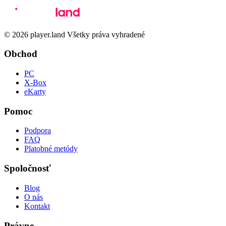
© 2026 player.land Všetky práva vyhradené
Obchod
PC
X-Box
eKarty
Pomoc
Podpora
FAQ
Platobné metódy
Spoločnosť
Blog
O nás
Kontakt
Právne