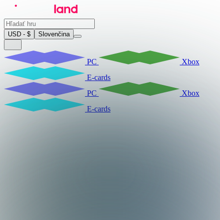
USD - $
Slovenčina
PC
Xbox
E-cards
PC
Xbox
E-cards