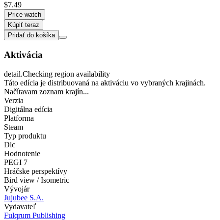
$7.49
Price watch
Kúpiť teraz
Pridať do košíka
Aktivácia
detail.Checking region availability
Táto edícia je distribuovaná na aktiváciu vo vybraných krajinách.
Načítavam zoznam krajín...
Verzia
Digitálna edícia
Platforma
Steam
Typ produktu
Dlc
Hodnotenie
PEGI 7
Hráčske perspektívy
Bird view / Isometric
Vývojár
Jujubee S.A.
Vydavateľ
Fulqrum Publishing