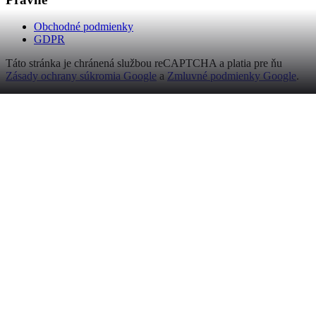
Obchodné podmienky
GDPR
Táto stránka je chránená službou reCAPTCHA a platia pre ňu
Zásady ochrany súkromia Google
a
Zmluvné podmienky Google
.