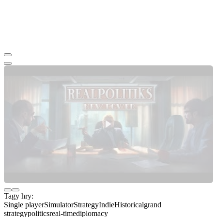
Tagy hry:
Single player
Simulator
Strategy
Indie
Historical
grand
strategy
politics
real-time
diplomacy