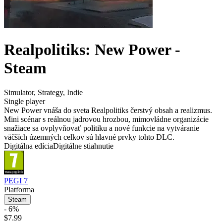
Realpolitiks: New Power -
Steam
Simulator
,
Strategy
,
Indie
Single player
New Power vnáša do sveta Realpolitiks čerstvý obsah a realizmus.
Mini scénar s reálnou jadrovou hrozbou, mimovládne organizácie
snažiace sa ovplyvňovať politiku a nové funkcie na vytváranie
väčších územných celkov sú hlavné prvky tohto DLC.
Digitálna edícia
Digitálne stiahnutie
PEGI 7
Platforma
Steam
- 6%
$7.99