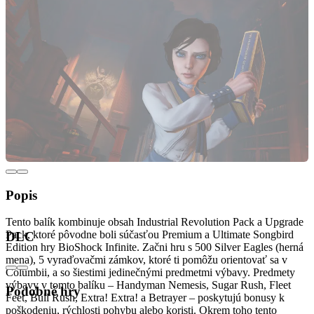
Popis
Tento balík kombinuje obsah Industrial Revolution Pack a Upgrade
Pack, ktoré pôvodne boli súčasťou Premium a Ultimate Songbird
DLC
Edition hry BioShock Infinite. Začni hru s 500 Silver Eagles (herná
mena), 5 vyraďovačmi zámkov, ktoré ti pomôžu orientovať sa v
Columbii, a so šiestimi jedinečnými predmetmi výbavy. Predmety
výbavy v tomto balíku – Handyman Nemesis, Sugar Rush, Fleet
Podobné hry
Feet, Bull Rush, Extra! Extra! a Betrayer – poskytujú bonusy k
poškodeniu, rýchlosti pohybu alebo koristi. Okrem toho tento