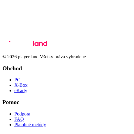
© 2026 player.land Všetky práva vyhradené
Obchod
PC
X-Box
eKarty
Pomoc
Podpora
FAQ
Platobné metódy