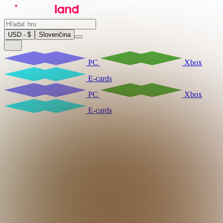
USD - $
Slovenčina
PC
Xbox
E-cards
PC
Xbox
E-cards