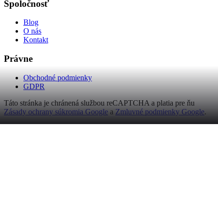
Spoločnosť
Blog
O nás
Kontakt
Právne
Obchodné podmienky
GDPR
Táto stránka je chránená službou reCAPTCHA a platia pre ňu
Zásady ochrany súkromia Google
a
Zmluvné podmienky Google
.