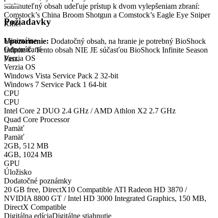
stiahnuteľný obsah udeľuje prístup k dvom vylepšeniam zbraní:
Comstock’s China Broom Shotgun a Comstock’s Eagle Eye Sniper
Požiadavky
Rifle.
Minimálne
Upozornenie:
Dodatočný obsah, na hranie je potrebný BioShock
Odporúčané
Infinite®. Tento obsah NIE JE súčasťou BioShock Infinite Season
Verzia OS
Pass.
Verzia OS
Windows Vista Service Pack 2 32-bit
Windows 7 Service Pack 1 64-bit
CPU
CPU
Intel Core 2 DUO 2.4 GHz / AMD Athlon X2 2.7 GHz
Quad Core Processor
Pamäť
Pamäť
2GB, 512 MB
4GB, 1024 MB
GPU
Úložisko
Dodatočné poznámky
20 GB free, DirectX10 Compatible ATI Radeon HD 3870 /
NVIDIA 8800 GT / Intel HD 3000 Integrated Graphics, 150 MB,
DirectX Compatible
Digitálna edícia
Digitálne stiahnutie