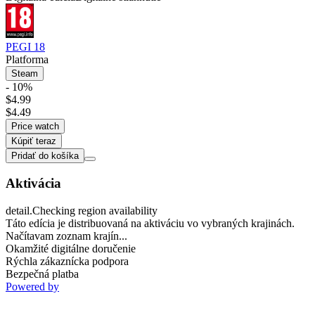
PEGI 18
Platforma
Steam
- 10%
$4.99
$4.49
Price watch
Kúpiť teraz
Pridať do košíka
Aktivácia
detail.Checking region availability
Táto edícia je distribuovaná na aktiváciu vo vybraných krajinách.
Načítavam zoznam krajín...
Okamžité digitálne doručenie
Rýchla zákaznícka podpora
Bezpečná platba
Powered by