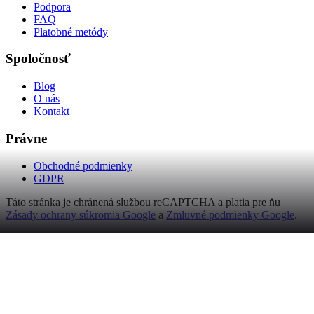
Podpora
FAQ
Platobné metódy
Spoločnosť
Blog
O nás
Kontakt
Právne
Obchodné podmienky
GDPR
Táto stránka je chránená službou reCAPTCHA a platia pre ňu
Zásady ochrany súkromia Google
a
Zmluvné podmienky Google
.