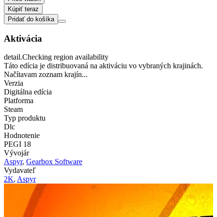
Kúpiť teraz
Pridať do košíka
Aktivácia
detail.Checking region availability
Táto edícia je distribuovaná na aktiváciu vo vybraných krajinách.
Načítavam zoznam krajín...
Verzia
Digitálna edícia
Platforma
Steam
Typ produktu
Dlc
Hodnotenie
PEGI 18
Vývojár
Aspyr
,
Gearbox Software
Vydavateľ
2K
,
Aspyr