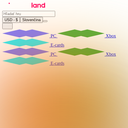
USD - $
Slovenčina
PC
Xbox
E-cards
PC
Xbox
E-cards