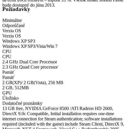
bude dostupný do júna 2013.
Požiadavky
Minimálne
Odporúčané
Verzia OS
Verzia OS
Windows XP SP3
Windows XP SP3/Vista/Win 7
CPU
CPU
2.4 GHz Dual Core Processor
2.3 GHz Quad Core processor
Pamäť
Pamäť
2 GB(XP)/ 2 GB(Vista), 256 MB
2 GB, 512MB
GPU
Úložisko
Dodatočné poznámky
13 GB free, NVIDIA GeForce 8500 /ATI Radeon HD 2600,
DirectX 9.0c Compatible, Initial installation requires one-time
internet connection for Steam authentication; software installations
required (included with the game) include Steam Client, DirectX 9,