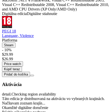
Microsoft .NET 4 Framework, Visual C++ Redistributable 2005,
Visual C++ Redistributable 2008, Visual C++ Redistributable 2010,
and AMD CPU Drivers (XP Only/AMD Only)
Digitálna edícia
Digitálne stiahnutie
PEGI 18
Language, Violence
Platforma
Steam
- 10%
$29.99
$26.99
Price watch
Kúpiť teraz
Pridať do košíka
Aktivácia
detail.Checking region availability
Táto edícia je distribuovaná na aktiváciu vo vybraných krajinách.
Načítavam zoznam krajín...
Okamžité digitálne doručenie