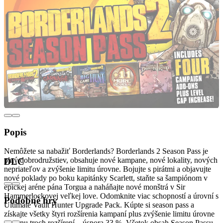
Popis
Nemôžete sa nabažiť Borderlands? Borderlands 2 Season Pass je
plný dobrodružstiev, obsahuje nové kampane, nové lokality, nových
DLC
nepriateľov a zvýšenie limitu úrovne. Bojujte s pirátmi a objavujte
nové poklady po boku kapitánky Scarlett, staňte sa šampiónom v
epickej aréne pána Torgua a naháňajte nové monštrá v Sir
Hammerlockovej veľkej love. Odomknite viac schopností a úrovní s
Podobné hry
Ultimate Vault Hunter Upgrade Pack. Kúpte si season pass a
získajte všetky štyri rozšírenia kampaní plus zvýšenie limitu úrovne
za cenu troch rozšírení – úspora 33 %. Všetok obsah Season Passu