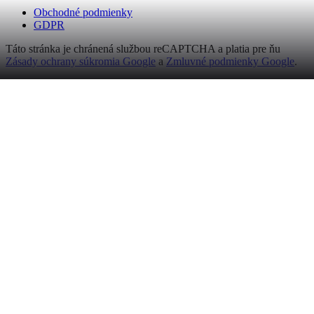
Obchodné podmienky
GDPR
Táto stránka je chránená službou reCAPTCHA a platia pre ňu
Zásady ochrany súkromia Google
a
Zmluvné podmienky Google
.