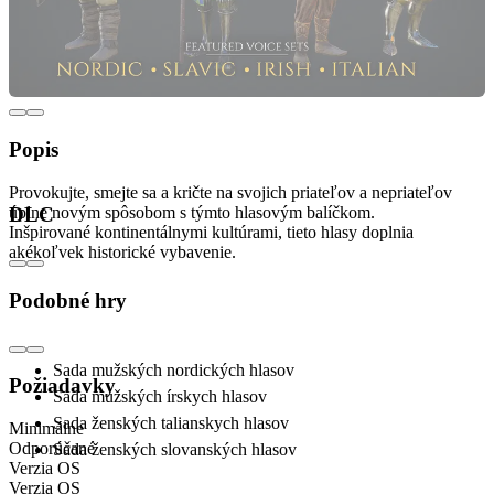
Popis
Provokujte, smejte sa a kričte na svojich priateľov a nepriateľov
úplne novým spôsobom s týmto hlasovým balíčkom.
DLC
Inšpirované kontinentálnymi kultúrami, tieto hlasy doplnia
akékoľvek historické vybavenie.
Obsahuje:
Podobné hry
Sada mužských nordických hlasov
Požiadavky
Sada mužských írskych hlasov
Sada ženských talianskych hlasov
Minimálne
Odporúčané
Sada ženských slovanských hlasov
Verzia OS
Verzia OS