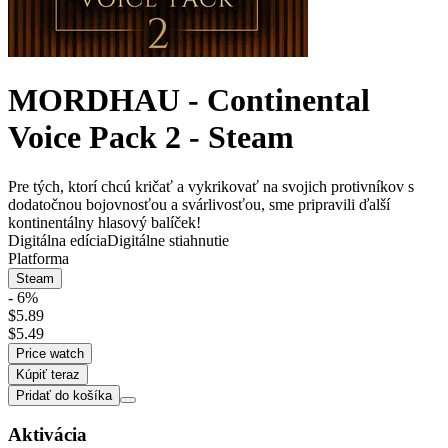
MORDHAU - Continental
Voice Pack 2 - Steam
Pre tých, ktorí chcú kričať a vykrikovať na svojich protivníkov s
dodatočnou bojovnosťou a svárlivosťou, sme pripravili ďalší
kontinentálny hlasový balíček!
Digitálna edícia
Digitálne stiahnutie
Platforma
Steam
- 6%
$5.89
$5.49
Price watch
Kúpiť teraz
Pridať do košíka
Aktivácia