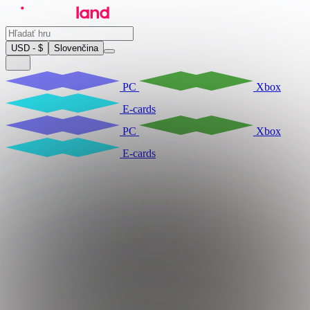
USD - $
Slovenčina
PC
Xbox
E-cards
PC
Xbox
E-cards