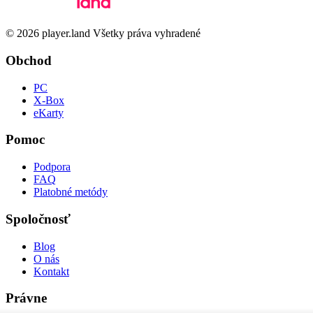
© 2026 player.land Všetky práva vyhradené
Obchod
PC
X-Box
eKarty
Pomoc
Podpora
FAQ
Platobné metódy
Spoločnosť
Blog
O nás
Kontakt
Právne