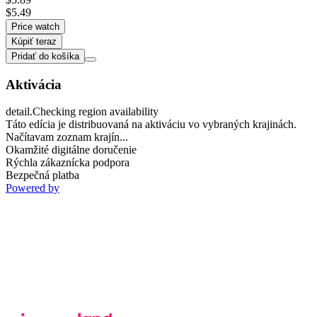
$5.49
Price watch
Kúpiť teraz
Pridať do košíka
Aktivácia
detail.Checking region availability
Táto edícia je distribuovaná na aktiváciu vo vybraných krajinách.
Načítavam zoznam krajín...
Okamžité digitálne doručenie
Rýchla zákaznícka podpora
Bezpečná platba
Powered by