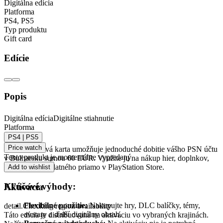
Digitálna edícia
Platforma
PS4
,
PS5
Typ produktu
Gift card
Edície
Popis
PlayStation Network Darčeková Karta 60 EUR
Digitálna edícia
Digitálne stiahnutie
Platforma
(BG) PSN BULHARSKO
PS4 | PS5
Price watch
Táto darčeková karta umožňuje jednoduché dobitie vášho PSN účtu
Tento produkt je momentálne vypredaný
v Bulharsku sumou 60 EUR. Využite ju na nákup hier, doplnkov,
filmov, či predplatného priamo v PlayStation Store.
Add to wishlist
Kľúčové výhody:
Aktivácia
Flexibilné použitie:
Nakupujte hry, DLC balíčky, témy,
detail.Checking region availability
avatary a ďalší digitálny obsah.
Táto edícia je distribuovaná na aktiváciu vo vybraných krajinách.