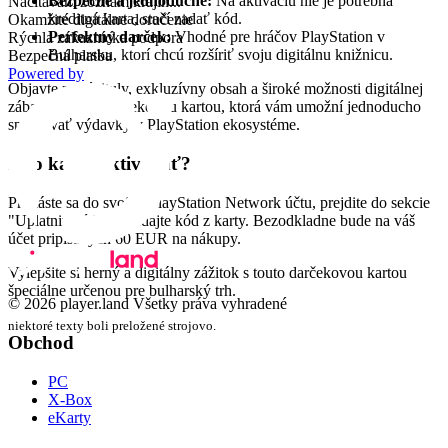
Bezpečné a jednoduché:
Na aktiváciu nie je potrebná
Načítavam zoznam krajín...
kreditná karta, stačí zadať kód.
Okamžité digitálne doručenie
Perfektný darček:
Vhodné pre hráčov PlayStation v
Rýchla zákaznícka podpora
Bulharsku, ktorí chcú rozšíriť svoju digitálnu knižnicu.
Bezpečná platba
Powered by
Objavte nové tituly, exkluzívny obsah a široké možnosti digitálnej
zábavy s touto darčekovou kartou, ktorá vám umožní jednoducho
spravovať výdavky v PlayStation ekosystéme.
Ako kartu aktivovať?
Prihláste sa do svojho PlayStation Network účtu, prejdite do sekcie
"Uplatniť kódy" a zadajte kód z karty. Bezodkladne bude na váš
účet pripísaných 60 EUR na nákupy.
Vylepšite si herný a digitálny zážitok s touto darčekovou kartou
špeciálne určenou pre bulharský trh.
© 2026 player.land Všetky práva vyhradené
niektoré texty boli preložené strojovo.
Obchod
PC
X-Box
eKarty