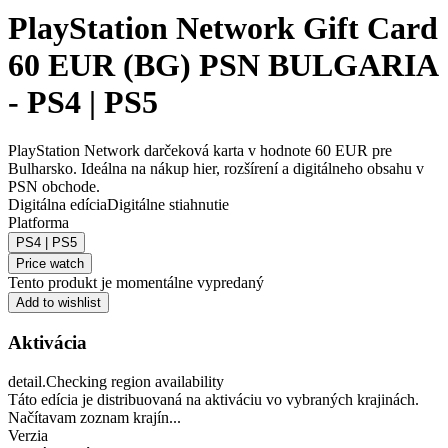
PlayStation Network Gift Card
60 EUR (BG) PSN BULGARIA
- PS4 | PS5
PlayStation Network darčeková karta v hodnote 60 EUR pre
Bulharsko. Ideálna na nákup hier, rozšírení a digitálneho obsahu v
PSN obchode.
Digitálna edícia
Digitálne stiahnutie
Platforma
PS4 | PS5
Price watch
Tento produkt je momentálne vypredaný
Add to wishlist
Aktivácia
detail.Checking region availability
Táto edícia je distribuovaná na aktiváciu vo vybraných krajinách.
Načítavam zoznam krajín...
Verzia