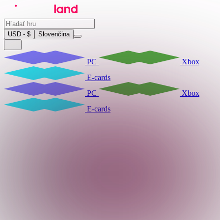
USD - $
Slovenčina
PC
Xbox
E-cards
PC
Xbox
E-cards