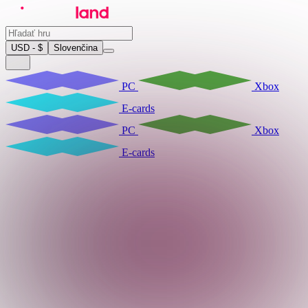
USD - $
Slovenčina
PC
Xbox
E-cards
PC
Xbox
E-cards