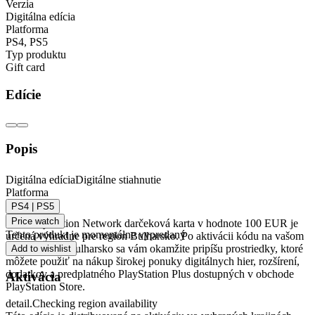
Verzia
Digitálna edícia
Platforma
PS4
,
PS5
Typ produktu
Gift card
Edície
Popis
PlayStation Network darčeková karta 100 EUR
Digitálna edícia
Digitálne stiahnutie
Platforma
(BG) - PSN BULGARIA
PS4 | PS5
Price watch
Táto PlayStation Network darčeková karta v hodnote 100 EUR je
Tento produkt je momentálne vypredaný
určená výhradne pre region Bulharsko. Po aktivácii kódu na vašom
PSN účte pre Bulharsko sa vám okamžite pripíšu prostriedky, ktoré
Add to wishlist
môžete použiť na nákup širokej ponuky digitálnych hier, rozšírení,
dodatkov a predplatného PlayStation Plus dostupných v obchode
Aktivácia
PlayStation Store.
detail.Checking region availability