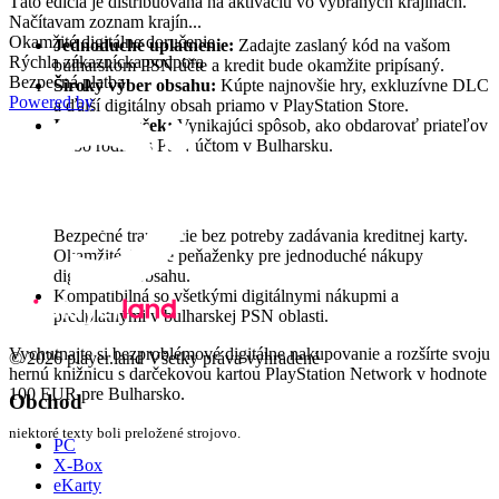
Hlavné vlastnosti
Táto edícia je distribuovaná na aktiváciu vo vybraných krajinách.
Načítavam zoznam krajín...
Okamžité digitálne doručenie
Jednoduché uplatnenie:
Zadajte zaslaný kód na vašom
Rýchla zákaznícka podpora
bulharskom PSN účte a kredit bude okamžite pripísaný.
Bezpečná platba
Široký výber obsahu:
Kúpte najnovšie hry, exkluzívne DLC
Powered by
a ďalší digitálny obsah priamo v PlayStation Store.
Ideálny darček:
Vynikajúci spôsob, ako obdarovať priateľov
alebo rodinu s PSN účtom v Bulharsku.
Výhody darčekovej karty PSN
Bezpečné transakcie bez potreby zadávania kreditnej karty.
Okamžité dobitie peňaženky pre jednoduché nákupy
digitálneho obsahu.
Kompatibilná so všetkými digitálnymi nákupmi a
predplatnými v bulharskej PSN oblasti.
Vychutnajte si bezproblémové digitálne nakupovanie a rozšírte svoju
© 2026 player.land Všetky práva vyhradené
hernú knižnicu s darčekovou kartou PlayStation Network v hodnote
100 EUR pre Bulharsko.
Obchod
niektoré texty boli preložené strojovo.
PC
X-Box
eKarty