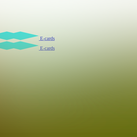
E-cards
E-cards