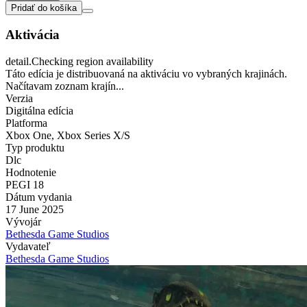
Pridať do košíka
Aktivácia
detail.Checking region availability
Táto edícia je distribuovaná na aktiváciu vo vybraných krajinách.
Načítavam zoznam krajín...
Verzia
Digitálna edícia
Platforma
Xbox One
,
Xbox Series X/S
Typ produktu
Dlc
Hodnotenie
PEGI 18
Dátum vydania
17 June 2025
Vývojár
Bethesda Game Studios
Vydavateľ
Bethesda Game Studios