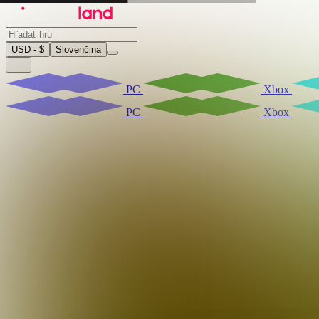
USD - $
Slovenčina
PC
Xbox
PC
Xbox