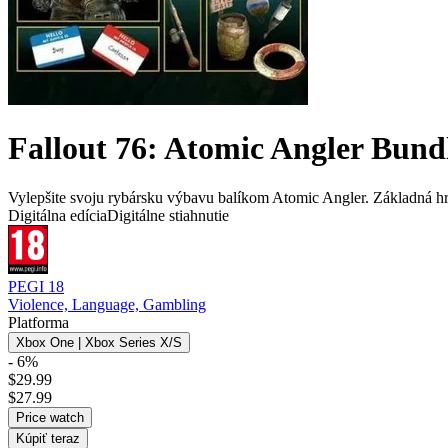
Fallout 76: Atomic Angler Bund
Vylepšite svoju rybársku výbavu balíkom Atomic Angler. Základná hr
Digitálna edícia
Digitálne stiahnutie
PEGI 18
Violence, Language, Gambling
Platforma
Xbox One | Xbox Series X/S
- 6%
$29.99
$27.99
Price watch
Kúpiť teraz