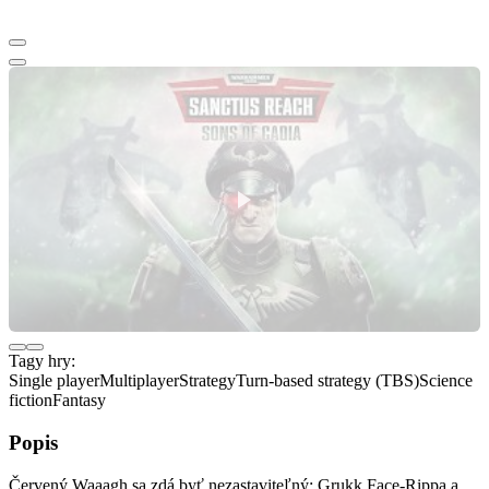
Tagy hry:
Single player
Multiplayer
Strategy
Turn-based strategy (TBS)
Science
fiction
Fantasy
Popis
Červený Waaagh sa zdá byť nezastaviteľný: Grukk Face-Rippa a