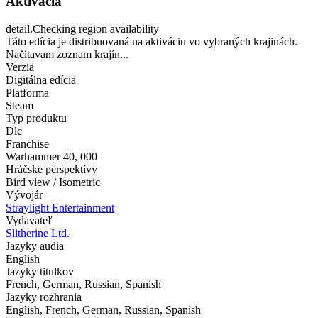
Aktivácia
detail.Checking region availability
Táto edícia je distribuovaná na aktiváciu vo vybraných krajinách.
Načítavam zoznam krajín...
Verzia
Digitálna edícia
Platforma
Steam
Typ produktu
Dlc
Franchise
Warhammer 40
,
000
Hráčske perspektívy
Bird view / Isometric
Vývojár
Straylight Entertainment
Vydavateľ
Slitherine Ltd.
Jazyky audia
English
Jazyky titulkov
French, German, Russian, Spanish
Jazyky rozhrania
English, French, German, Russian, Spanish