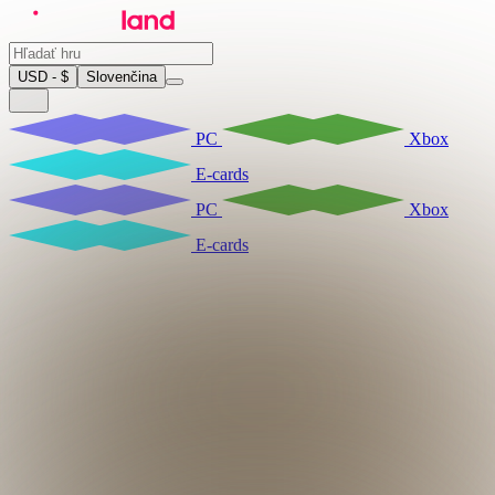
USD - $
Slovenčina
PC
Xbox
E-cards
PC
Xbox
E-cards