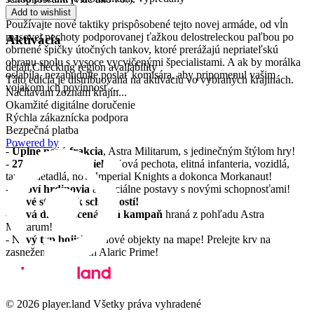
Add to wishlist
Používajte nové taktiky prispôsobené tejto novej armáde, od vĺn
masovej pechoty podporovanej ťažkou delostreleckou paľbou po
Aktivácia
obrnené špičky útočných tankov, ktoré prerážajú nepriateľskú
obranu spolu s vysoce vycvičenými špecialistami. A ak by morálka
detail.Checking region availability
oslabila, nezabudnite poslať komisára, aby pripomenul vašim
Táto edícia je distribuovaná na aktiváciu vo vybraných krajinách.
vojakom ich povinnosť…
Načítavam zoznam krajín...
Okamžité digitálne doručenie
Funkcie
Rýchla zákaznícka podpora
Bezpečná platba
Powered by
-
Úplne nová frakcia
, Astra Militarum, s jedinečným štýlom hry!
-
27 nových jednotiek
! Nová pechota, elitná infanteria, vozidlá,
tanky, lietadlá, noví Imperial Knights a dokonca Morkanaut!
-
4 noví hrdinovia
a špeciálne postavy s novými schopnosťami!
-
Nové stromček schopností!
-
Nová dlhá 9-scenárová kampaň
hraná z pohľadu Astra
Militarum!
-
Nový typ bojiska
a nové objekty na mape! Prelejte krv na
zasnežených poliach Alaric Prime!
© 2026 player.land Všetky práva vyhradené