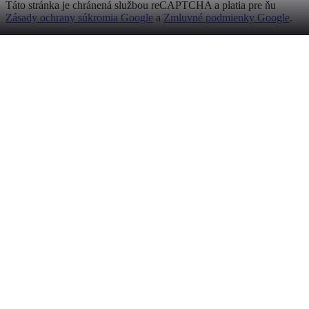
Táto stránka je chránená službou reCAPTCHA a platia pre ňu
Zásady ochrany súkromia Google
a
Zmluvné podmienky Google
.