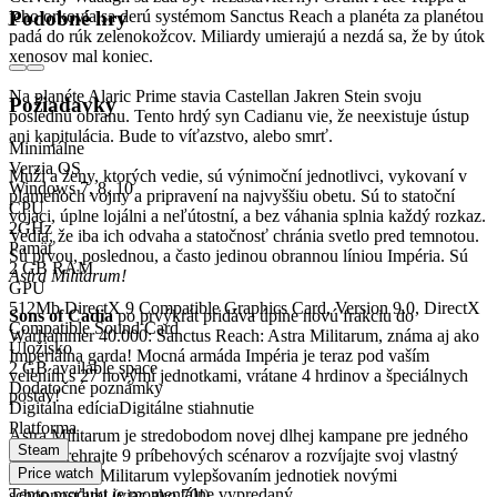
jeho orkovia sa derú systémom Sanctus Reach a planéta za planétou
Podobné hry
padá do rúk zelenokožcov. Miliardy umierajú a nezdá sa, že by útok
xenosov mal koniec.
Na planéte Alaric Prime stavia Castellan Jakren Stein svoju
Požiadavky
poslednú obranu. Tento hrdý syn Cadianu vie, že neexistuje ústup
ani kapitulácia. Bude to víťazstvo, alebo smrť.
Minimálne
Verzia OS
Muži a ženy, ktorých vedie, sú výnimoční jednotlivci, vykovaní v
Windows 7, 8, 10
plameňoch vojny a pripravení na najvyššiu obetu. Sú to statoční
CPU
vojaci, úplne lojálni a neľútostní, a bez váhania splnia každý rozkaz.
2GHz
Vedia, že iba ich odvaha a statočnosť chránia svetlo pred temnotou.
Pamäť
Sú prvou, poslednou, a často jedinou obrannou líniou Impéria. Sú
2 GB RAM
Astra Militarum!
GPU
512Mb DirectX 9 Compatible Graphics Card, Version 9.0, DirectX
Sons of Cadia
po prvýkrát pridáva úplne novú frakciu do
Compatible Sound Card
Warhammer 40.000: Sanctus Reach: Astra Militarum, známa aj ako
Úložisko
Imperiálna garda! Mocná armáda Impéria je teraz pod vaším
2 GB available space
velením s 27 novými jednotkami, vrátane 4 hrdinov a špeciálnych
Dodatočné poznámky
postáv!
Digitálna edícia
Digitálne stiahnutie
Platforma
Astra Militarum je stredobodom novej dlhej kampane pre jedného
Steam
hráča. Prehrajte 9 príbehových scénarov a rozvíjajte svoj vlastný
Price watch
prápor Astra Militarum vylepšovaním jednotiek novými
Tento produkt je momentálne vypredaný
schopnosťami (viac ako 70!).