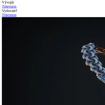
Vývojár
Triternion
Vydavateľ
Triternion