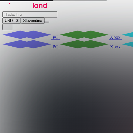
USD - $
Slovenčina
PC
Xbox
PC
Xbox