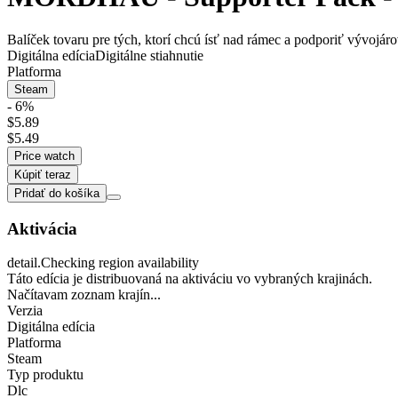
Balíček tovaru pre tých, ktorí chcú ísť nad rámec a podporiť vývo
Digitálna edícia
Digitálne stiahnutie
Platforma
Steam
- 6%
$5.89
$5.49
Price watch
Kúpiť teraz
Pridať do košíka
Aktivácia
detail.Checking region availability
Táto edícia je distribuovaná na aktiváciu vo vybraných krajinách.
Načítavam zoznam krajín...
Verzia
Digitálna edícia
Platforma
Steam
Typ produktu
Dlc