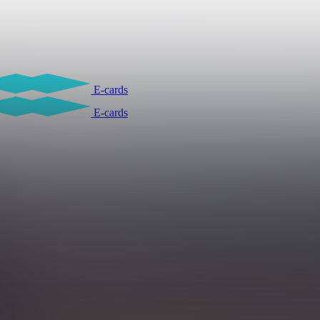
E-cards
E-cards