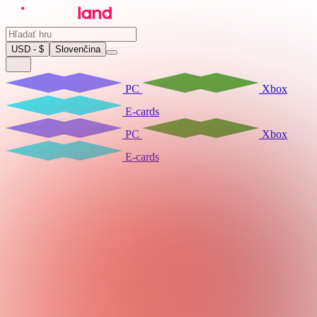
USD - $
Slovenčina
PC
Xbox
E-cards
PC
Xbox
E-cards