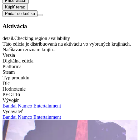
Price watch
Kúpiť teraz
Pridať do košíka
Aktivácia
detail.Checking region availability
Táto edícia je distribuovaná na aktiváciu vo vybraných krajinách.
Načítavam zoznam krajín...
Verzia
Digitálna edícia
Platforma
Steam
Typ produktu
Dlc
Hodnotenie
PEGI 16
Vývojár
Bandai Namco Entertainment
Vydavateľ
Bandai Namco Entertainment