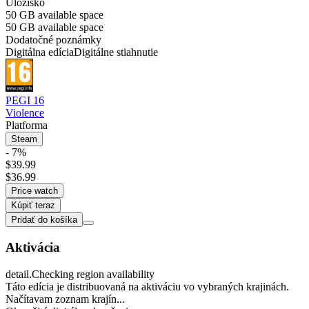
Úložisko
50 GB available space
50 GB available space
Dodatočné poznámky
Digitálna edícia
Digitálne stiahnutie
PEGI 16
Violence
Platforma
Steam
- 7%
$39.99
$36.99
Price watch
Kúpiť teraz
Pridať do košíka
Aktivácia
detail.Checking region availability
Táto edícia je distribuovaná na aktiváciu vo vybraných krajinách.
Načítavam zoznam krajín...