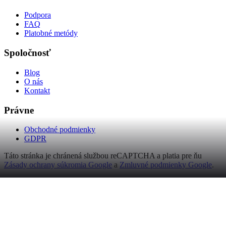
Podpora
FAQ
Platobné metódy
Spoločnosť
Blog
O nás
Kontakt
Právne
Obchodné podmienky
GDPR
Táto stránka je chránená službou reCAPTCHA a platia pre ňu
Zásady ochrany súkromia Google
a
Zmluvné podmienky Google
.