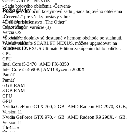
svet SCARLET NEXUS.
- Sada bojového oblečenia -Červená-
Požiadavky
Obsahuje dodatočnú kostýmovú sadu „Sada bojového oblečenia
-Červená-“ pre všetky postavy v hre.
Minimálne
- Ďalšie príslušenstvo „The Other“
Odporúčané
- SAS Plug-in variácie (3)
Verzia OS
Verzia OS
*Špeciálne doplnky sú dostupné v hernom obchode po stiahnutí.
Windows 10
*Ak už vlastníte SCARLET NEXUS, môžete upgradovať na
Windows 10
SCARLET NEXUS Ultimate Edition zakúpením tohto balíčka.
CPU
CPU
Intel Core i5-3470 | AMD FX-8350
Intel Core i5-4690K | AMD Ryzen 5 2600X
Pamäť
Pamäť
6 GB RAM
8 GB RAM
GPU
GPU
Nvidia GeForce GTX 760, 2 GB | AMD Radeon HD 7970, 3 GB,
Version 11
Nvidia GeForce GTX 970, 4 GB | AMD Radeon R9 290X, 4 GB,
Version 11
Úložisko