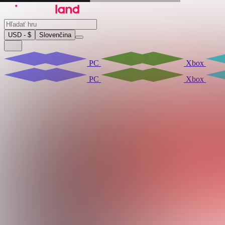
USD - $
Slovenčina
PC
Xbox
PC
Xbox