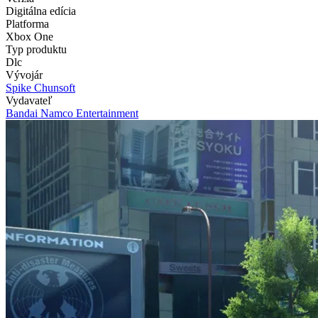
Digitálna edícia
Platforma
Xbox One
Typ produktu
Dlc
Vývojár
Spike Chunsoft
Vydavateľ
Bandai Namco Entertainment