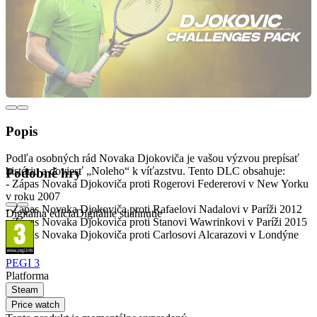
Popis
Podľa osobných rád Novaka Djokoviča je vašou výzvou prepísať
históriu a doviesť „Noleho“ k víťazstvu. Tento DLC obsahuje:
Podobné hry
- Zápas Novaka Djokoviča proti Rogerovi Federerovi v New Yorku
v roku 2007
- Zápas Novaka Djokoviča proti Rafaelovi Nadalovi v Paríži 2012
Digitálna edícia
Digitálne stiahnutie
- Zápas Novaka Djokoviča proti Stanovi Wawrinkovi v Paríži 2015
- Zápas Novaka Djokoviča proti Carlosovi Alcarazovi v Londýne
2023
PEGI 3
Platforma
Steam
Price watch