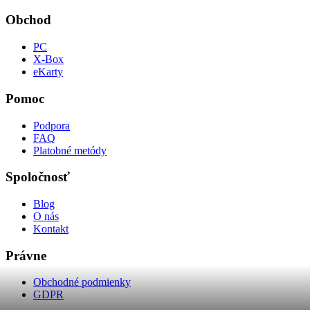
Obchod
PC
X-Box
eKarty
Pomoc
Podpora
FAQ
Platobné metódy
Spoločnosť
Blog
O nás
Kontakt
Právne
Obchodné podmienky
GDPR