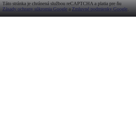
Táto stránka je chránená službou reCAPTCHA a platia pre ňu
Zásady ochrany súkromia Google
a
Zmluvné podmienky Google
.