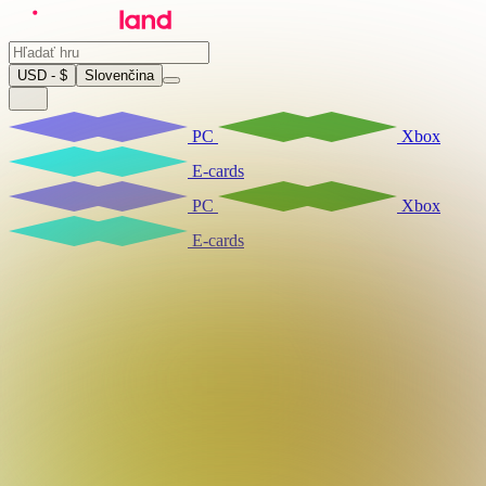
USD - $
Slovenčina
PC
Xbox
E-cards
PC
Xbox
E-cards