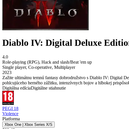
Diablo IV: Digital Deluxe Editi
4.0
Role-playing (RPG)
,
Hack and slash/Beat 'em up
Single player
,
Co-operative
,
Multiplayer
2023
Zažite ultimátnu temnú fantasy dobrodružstvo s Diablo IV: Digital De
pohlcujúceho herného zážitku, intenzívnych bojov a hlbokej prispôso
Digitálna edícia
Digitálne stiahnutie
PEGI 18
Violence
Platforma
Xbox One | Xbox Series X/S