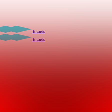
E-cards
E-cards