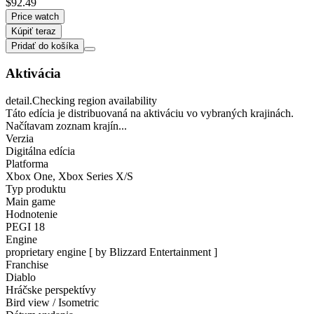
$92.49
Price watch
Kúpiť teraz
Pridať do košíka
Aktivácia
detail.Checking region availability
Táto edícia je distribuovaná na aktiváciu vo vybraných krajinách.
Načítavam zoznam krajín...
Verzia
Digitálna edícia
Platforma
Xbox One
,
Xbox Series X/S
Typ produktu
Main game
Hodnotenie
PEGI 18
Engine
proprietary engine [ by Blizzard Entertainment ]
Franchise
Diablo
Hráčske perspektívy
Bird view / Isometric