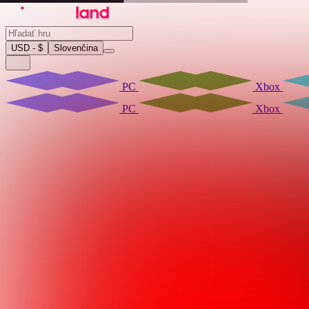
USD - $
Slovenčina
PC
Xbox
PC
Xbox