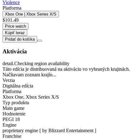
Violence
Platforma
Xbox One | Xbox Series X/S
$101.49
Price watch
Kúpiť teraz
Pridať do košíka
Aktivácia
detail.Checking region availability
Táto edícia je distribuovaná na aktiváciu vo vybraných krajinách.
Načítavam zoznam krajín...
Verzia
Digitálna edícia
Platforma
Xbox One
,
Xbox Series X/S
Typ produktu
Main game
Hodnotenie
PEGI 18
Engine
proprietary engine [ by Blizzard Entertainment ]
Franchise