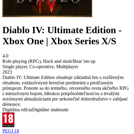
Diablo IV: Ultimate Edition -
Xbox One | Xbox Series X/S
4.0
Role-playing (RPG)
,
Hack and slash/Beat 'em up
Single player
,
Co-operative
,
Multiplayer
2023
Diablo IV: Ultimate Edition obsahuje základnú hru s rozšíreným
obsahom, exkluzívnymi hernými predmetmi a predčasným
prístupom. Ponorte sa do temného, otvoreného sveta akčného RPG
s intenzívnym bojom, hlbokou prispôsobiteľnosťou a trvalými
sezónnymi aktualizáciami pre nekonečné dobrodružstvo v zabíjaní
démonov.
Digitálna edícia
Digitálne stiahnutie
PEGI 18