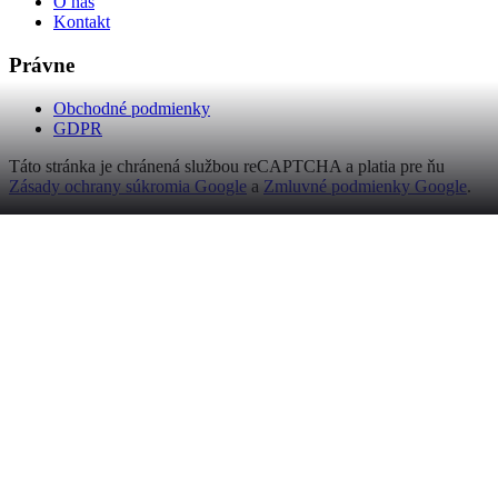
O nás
Kontakt
Právne
Obchodné podmienky
GDPR
Táto stránka je chránená službou reCAPTCHA a platia pre ňu
Zásady ochrany súkromia Google
a
Zmluvné podmienky Google
.