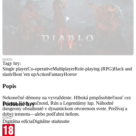
Tagy hry:
Single player
Co-operative
Multiplayer
Role-playing (RPG)
Hack and
slash/Beat 'em up
Action
Fantasy
Horror
Popis
Nekonečné démony na vyvraždenie. Hlboká prispôsobiteľnosť cez
Talenty, Body zručností, Rún a Legendárny lup. Náhodné
Podobné hry
dungeony obsiahnuté v dynamickom otvorenom svete. Prežívaj a
dobyj temnotu—alebo podľahni tieňom.
Digitálna edícia
Digitálne stiahnutie