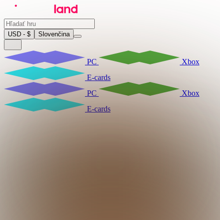
USD - $
Slovenčina
PC
Xbox
E-cards
PC
Xbox
E-cards