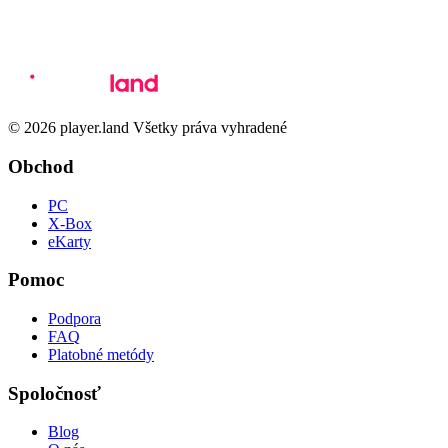
© 2026 player.land Všetky práva vyhradené
Obchod
PC
X-Box
eKarty
Pomoc
Podpora
FAQ
Platobné metódy
Spoločnosť
Blog