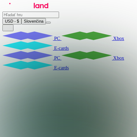
USD - $
Slovenčina
PC
Xbox
E-cards
PC
Xbox
E-cards