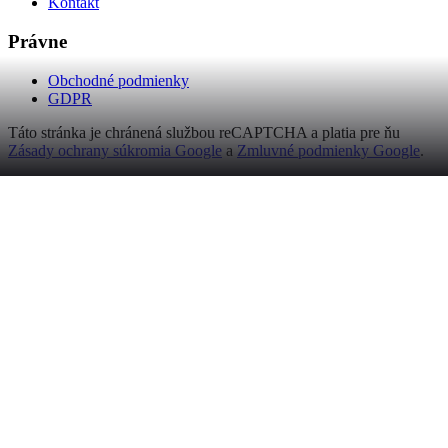
Kontakt
Právne
Obchodné podmienky
GDPR
Táto stránka je chránená službou reCAPTCHA a platia pre ňu
Zásady ochrany súkromia Google
a
Zmluvné podmienky Google
.