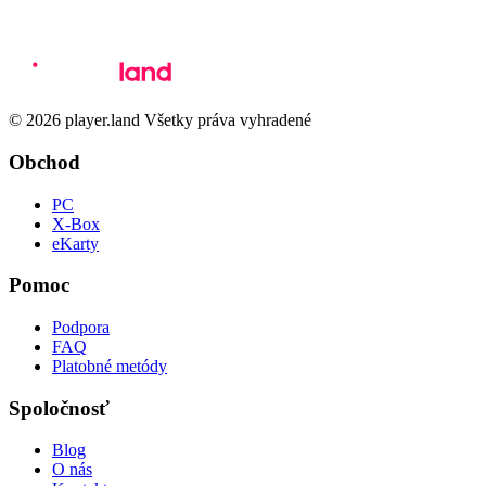
© 2026 player.land Všetky práva vyhradené
Obchod
PC
X-Box
eKarty
Pomoc
Podpora
FAQ
Platobné metódy
Spoločnosť
Blog
O nás