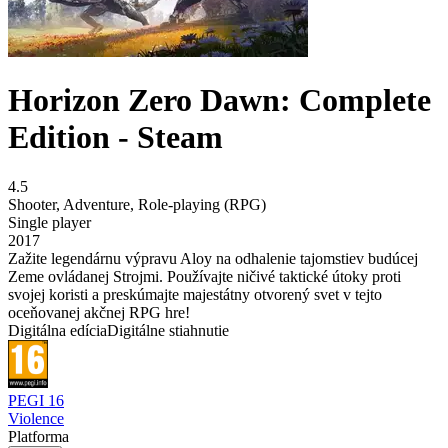
Horizon Zero Dawn: Complete
Edition - Steam
4.5
Shooter
,
Adventure
,
Role-playing (RPG)
Single player
2017
Zažite legendárnu výpravu Aloy na odhalenie tajomstiev budúcej
Zeme ovládanej Strojmi. Používajte ničivé taktické útoky proti
svojej koristi a preskúmajte majestátny otvorený svet v tejto
oceňovanej akčnej RPG hre!
Digitálna edícia
Digitálne stiahnutie
PEGI 16
Violence
Platforma