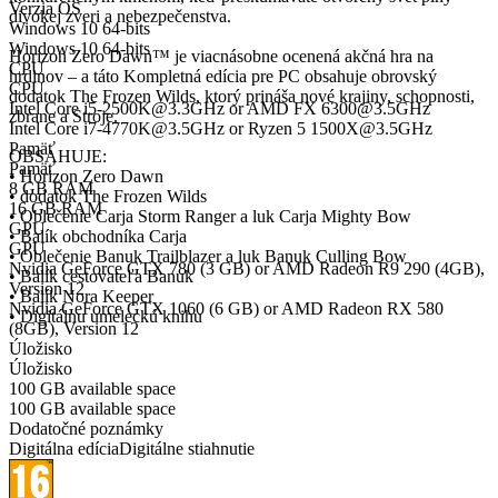
Verzia OS
divokej zveri a nebezpečenstva.
Windows 10 64-bits
Windows 10 64-bits
Horizon Zero Dawn™ je viacnásobne ocenená akčná hra na
CPU
hrdinov – a táto Kompletná edícia pre PC obsahuje obrovský
CPU
dodatok The Frozen Wilds, ktorý prináša nové krajiny, schopnosti,
Intel Core i5-2500K@3.3GHz or AMD FX 6300@3.5GHz
zbrane a Stroje.
Intel Core i7-4770K@3.5GHz or Ryzen 5 1500X@3.5GHz
Pamäť
OBSAHUJE:
Pamäť
• Horizon Zero Dawn
8 GB RAM
• dodatok The Frozen Wilds
16 GB RAM
• Oblečenie Carja Storm Ranger a luk Carja Mighty Bow
GPU
• Balík obchodníka Carja
GPU
• Oblečenie Banuk Trailblazer a luk Banuk Culling Bow
Nvidia GeForce GTX 780 (3 GB) or AMD Radeon R9 290 (4GB),
• Balík cestovateľa Banuk
Version 12
• Balík Nora Keeper
Nvidia GeForce GTX 1060 (6 GB) or AMD Radeon RX 580
• Digitálnu umeleckú knihu
(8GB), Version 12
Úložisko
Úložisko
100 GB available space
100 GB available space
Dodatočné poznámky
Digitálna edícia
Digitálne stiahnutie