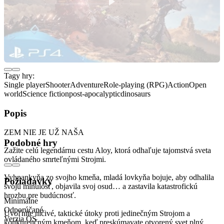
Tagy hry:
Single player
Shooter
Adventure
Role-playing (RPG)
Action
Open
world
Science fiction
post-apocalyptic
dinosaurs
Popis
ZEM NIE JE UŽ NAŠA
Podobné hry
Zažite celú legendárnu cestu Aloy, ktorá odhaľuje tajomstvá sveta
ovládaného smrteľnými Strojmi.
Vyhnankyňa zo svojho kmeňa, mladá lovkyňa bojuje, aby odhalila
Požiadavky
svoju minulosť, objavila svoj osud… a zastavila katastrofickú
hrozbu pre budúcnosť.
Minimálne
Odporúčané
Uvoľnite ničivé, taktické útoky proti jedinečným Strojom a
Verzia OS
konkurenčným kmeňom, keď preskúmavate otvorený svet plný