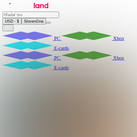
USD - $
Slovenčina
PC
Xbox
E-cards
PC
Xbox
E-cards