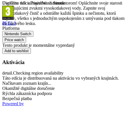
Uvoľnite tlak s PowerWash Simulatorom! Opláchnite svoje starosti
Digitálna edícia
Digitálne stiahnutie
upokojujúcimi zvukmi vysokotlakovej vody. Zapnite svoj
vysokotlakový čistič a odstráňte každú špinku a nečistotu, ktorú
nájdete, všetko s jednoduchým uspokojením z umývania pod tlakom
PEGI 3
do žiarivého lesku.
Platforma
Nintendo Switch
Price watch
Tento produkt je momentálne vypredaný
Add to wishlist
Aktivácia
detail.Checking region availability
Táto edícia je distribuovaná na aktiváciu vo vybraných krajinách.
Načítavam zoznam krajín...
Okamžité digitálne doručenie
Rýchla zákaznícka podpora
Bezpečná platba
Powered by