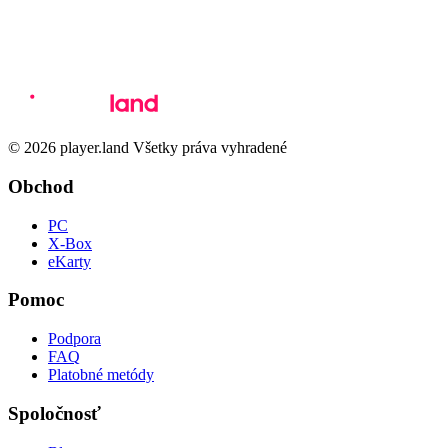
© 2026 player.land Všetky práva vyhradené
Obchod
PC
X-Box
eKarty
Pomoc
Podpora
FAQ
Platobné metódy
Spoločnosť