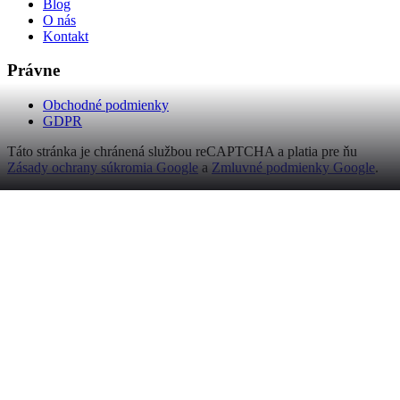
Blog
O nás
Kontakt
Právne
Obchodné podmienky
GDPR
Táto stránka je chránená službou reCAPTCHA a platia pre ňu
Zásady ochrany súkromia Google
a
Zmluvné podmienky Google
.