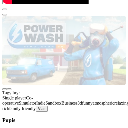
Tagy hry:
Single player
Co-
operative
Simulator
Indie
Sandbox
Business
3d
funny
atmospheric
relaxin
rich
family friendly
Viac
Popis