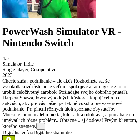
PowerWash Simulator VR -
Nintendo Switch
4.5
Simulator
,
Indie
Single player
,
Co-operative
2023
Chcete začať podnikanie – ale aké? Rozhodnete sa, že
vysokotlakové čistenie je veľmi uspokojivé a radi by ste z toho
urobili celoživotný zárobok. Požiadajte svojho dobrého priateľa
Harpera Shawa, lovca výhodných kúskov a kupujúceho na
aukciách, aby pre vás našiel perfektné vozidlo pre vaše nové
podnikanie. Pri plnení rôznych úloh spoznáte obyvateľov
Muckinghamu, malého mesta, kde sa hra odohráva, a pomáhate im
umývať ich rôzne problémy. Obrazne... aj doslova! Prvým klientom,
ktorého stretnete,
...
Digitálna edícia
Digitálne stiahnutie