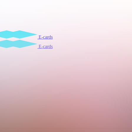
E-cards
E-cards