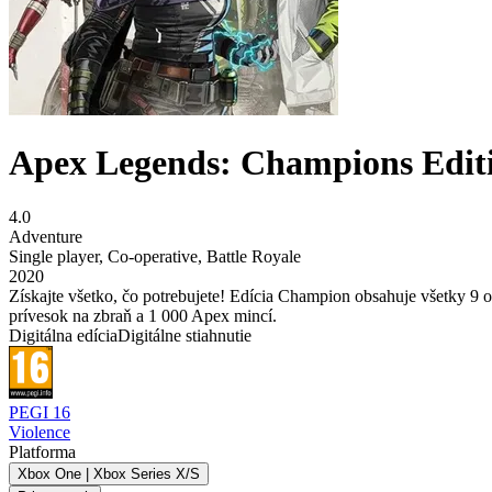
Apex Legends: Champions Editi
4.0
Adventure
Single player
,
Co-operative
,
Battle Royale
2020
Získajte všetko, čo potrebujete! Edícia Champion obsahuje všetky 9 
prívesok na zbraň a 1 000 Apex mincí.
Digitálna edícia
Digitálne stiahnutie
PEGI 16
Violence
Platforma
Xbox One | Xbox Series X/S