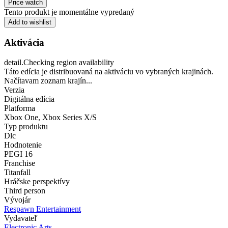
Price watch
Tento produkt je momentálne vypredaný
Add to wishlist
Aktivácia
detail.Checking region availability
Táto edícia je distribuovaná na aktiváciu vo vybraných krajinách.
Načítavam zoznam krajín...
Verzia
Digitálna edícia
Platforma
Xbox One
,
Xbox Series X/S
Typ produktu
Dlc
Hodnotenie
PEGI 16
Franchise
Titanfall
Hráčske perspektívy
Third person
Vývojár
Respawn Entertainment
Vydavateľ
Electronic Arts