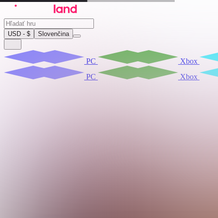
USD - $
Slovenčina
PC
Xbox
PC
Xbox