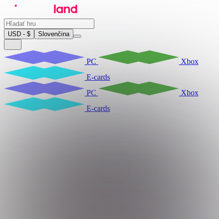
USD - $
Slovenčina
PC
Xbox
E-cards
PC
Xbox
E-cards