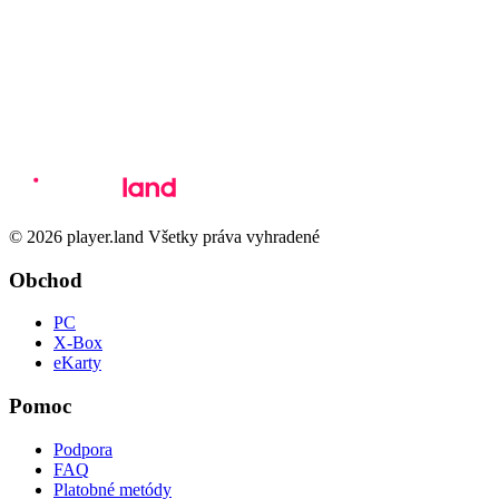
© 2026 player.land Všetky práva vyhradené
Obchod
PC
X-Box
eKarty
Pomoc
Podpora
FAQ
Platobné metódy