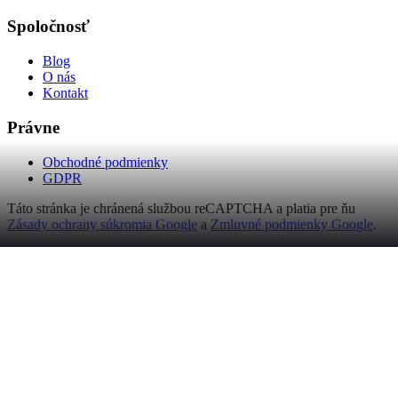
Spoločnosť
Blog
O nás
Kontakt
Právne
Obchodné podmienky
GDPR
Táto stránka je chránená službou reCAPTCHA a platia pre ňu
Zásady ochrany súkromia Google
a
Zmluvné podmienky Google
.