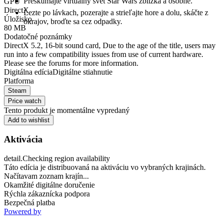
Preskúmajte virtuálny svet Star Wars zblízka a osobne.
GPU
DirectX
Lezte po lávkach, pozerajte a strieľajte hore a dolu, skáčte z
Úložisko
okrajov, broďte sa cez odpadky.
80 MB
Dodatočné poznámky
DirectX 5.2, 16-bit sound card, Due to the age of the title, users may
run into a few compatibility issues from use of current hardware.
Please see the forums for more information.
Digitálna edícia
Digitálne stiahnutie
Platforma
Steam
Price watch
Tento produkt je momentálne vypredaný
Add to wishlist
Aktivácia
detail.Checking region availability
Táto edícia je distribuovaná na aktiváciu vo vybraných krajinách.
Načítavam zoznam krajín...
Okamžité digitálne doručenie
Rýchla zákaznícka podpora
Bezpečná platba
Powered by