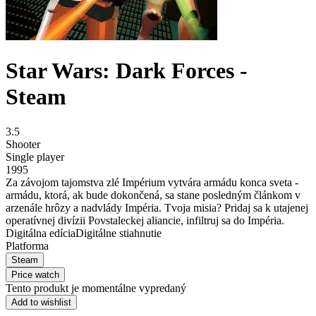
Star Wars: Dark Forces -
Steam
3.5
Shooter
Single player
1995
Za závojom tajomstva zlé Impérium vytvára armádu konca sveta -
armádu, ktorá, ak bude dokončená, sa stane posledným článkom v
arzenále hrôzy a nadvlády Impéria. Tvoja misia? Pridaj sa k utajenej
operatívnej divízii Povstaleckej aliancie, infiltruj sa do Impéria.
Digitálna edícia
Digitálne stiahnutie
Platforma
Steam
Price watch
Tento produkt je momentálne vypredaný
Add to wishlist