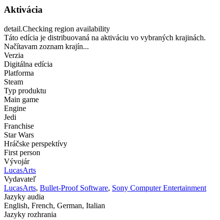
Aktivácia
detail.Checking region availability
Táto edícia je distribuovaná na aktiváciu vo vybraných krajinách.
Načítavam zoznam krajín...
Verzia
Digitálna edícia
Platforma
Steam
Typ produktu
Main game
Engine
Jedi
Franchise
Star Wars
Hráčske perspektívy
First person
Vývojár
LucasArts
Vydavateľ
LucasArts
,
Bullet-Proof Software
,
Sony Computer Entertainment
Jazyky audia
English, French, German, Italian
Jazyky rozhrania