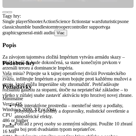
Tagy hry:
Single player
Shooter
Action
Science fiction
star wars
futuristic
psone
classics
humble bundle
stormtrooper
controller support
vga
graphics
general-midi audio
Viac
Popis
Za závojom tajomstva zložitá Impérium vytvára armádu skazy –
takú, ktorá, ak bude dokončená, sa stane konečným prvkom v
Podobné hry
arzenáli teroru a dominancie Impéria.
Vaša misia? Pripojte sa k tajnej operatívnej divízii Povstaleckého
zväzu, infiltrujte Impérium a potom bojujte proti každému mužovi a
stroju, ktoré môžu Imperiálne sily zhromaždiť. Prehľadávajte
Požiadavky
rozsiahlu galaxiu za stopami, útočte na nepriateľské základne – to
všetko v zúfalej snahe zastaviť aktiváciu tejto hrozivej novej zbrane.
Minimálne
Verzia OS
Plne interaktívne prostredia – meniteľné steny a podlahy,
Windows 2000, XP or Vista
pohybujúce sa plošiny a dopravníky, realistické osvetlenie a
CPU
atmosférické efekty.
486 or higher
Pohľad z prvej osoby so zemnými súbojmi. Použite 10 zbraní
Pamäť
na boj proti dvadsiatim typom nepriateľov.
16 MB