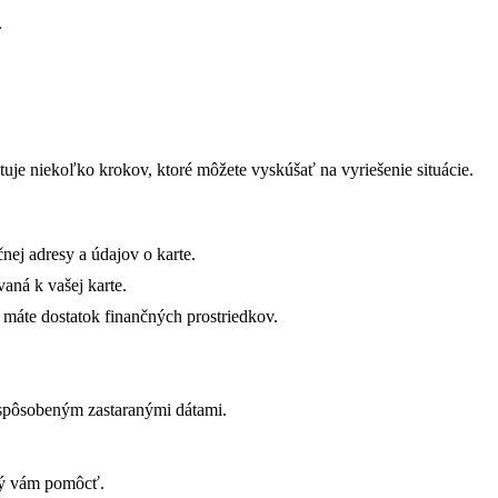
.
uje niekoľko krokov, ktoré môžete vyskúšať na vyriešenie situácie.
nej adresy a údajov o karte.
vaná k vašej karte.
i máte dostatok finančných prostriedkov.
 spôsobeným zastaranými dátami.
ený vám pomôcť.