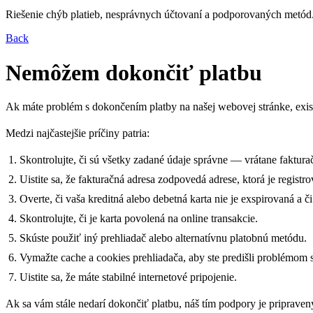
Riešenie chýb platieb, nesprávnych účtovaní a podporovaných metód
Back
Nemôžem dokončiť platbu
Ak máte problém s dokončením platby na našej webovej stránke, exist
Medzi najčastejšie príčiny patria:
Skontrolujte, či sú všetky zadané údaje správne — vrátane fakturač
Uistite sa, že fakturačná adresa zodpovedá adrese, ktorá je registro
Overte, či vaša kreditná alebo debetná karta nie je exspirovaná a č
Skontrolujte, či je karta povolená na online transakcie.
Skúste použiť iný prehliadač alebo alternatívnu platobnú metódu.
Vymažte cache a cookies prehliadača, aby ste predišli problémom
Uistite sa, že máte stabilné internetové pripojenie.
Ak sa vám stále nedarí dokončiť platbu, náš tím podpory je priprav