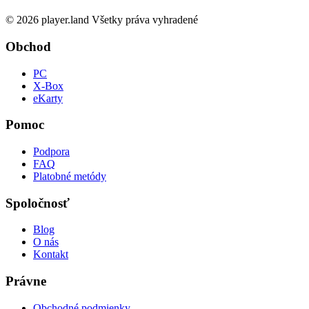
© 2026 player.land Všetky práva vyhradené
Obchod
PC
X-Box
eKarty
Pomoc
Podpora
FAQ
Platobné metódy
Spoločnosť
Blog
O nás
Kontakt
Právne
Obchodné podmienky