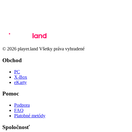
© 2026 player.land Všetky práva vyhradené
Obchod
PC
X-Box
eKarty
Pomoc
Podpora
FAQ
Platobné metódy
Spoločnosť