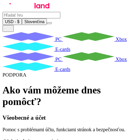
USD - $
Slovenčina
PC
Xbox
E-cards
PC
Xbox
E-cards
PODPORA
Ako vám môžeme dnes
pomôcť?
Všeobecné a účet
Pomoc s problémami účtu, funkciami stránok a bezpečnosťou.