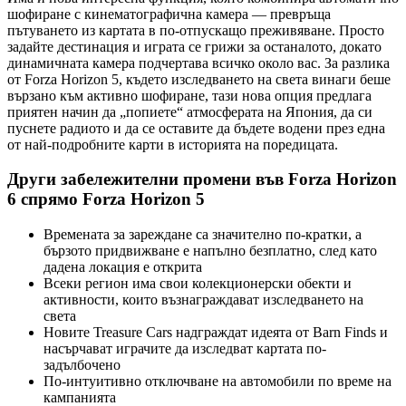
шофиране с кинематографична камера — превръща
пътуването из картата в по-отпускащо преживяване. Просто
задайте дестинация и играта се грижи за останалото, докато
динамичната камера подчертава всичко около вас. За разлика
от Forza Horizon 5, където изследването на света винаги беше
вързано към активно шофиране, тази нова опция предлага
приятен начин да „попиете“ атмосферата на Япония, да си
пуснете радиото и да се оставите да бъдете водени през една
от най-подробните карти в историята на поредицата.
Други забележителни промени във Forza Horizon
6 спрямо Forza Horizon 5
Времената за зареждане са значително по-кратки, а
бързото придвижване е напълно безплатно, след като
дадена локация е открита
Всеки регион има свои колекционерски обекти и
активности, които възнаграждават изследването на
света
Новите Treasure Cars надграждат идеята от Barn Finds и
насърчават играчите да изследват картата по-
задълбочено
По-интуитивно отключване на автомобили по време на
кампанията