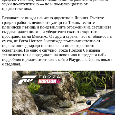
звучи по-автентично — но и по-малко цветна от
предшественика.
Разликата се вижда най-ясно директно в Япония. Гъстите
градски райони, неоновите улици на Токио, тесните
планински пътища и по-детайлните отражения на светлината
създават далеч по-жив и убедителен свят от откритите
пространства на Мексико. От друга страна, част от общността
смята, че Forza Horizon 5 изглежда по-привлекателно от
първия поглед заради цветността и по-контрастното
осветление. Но едно е сигурно: Forza Horizon 6 изкарва
технологиите на поредицата на ново ниво и предлага най-
подробния и реалистичен свят, който Playground Games някога
е създавал.