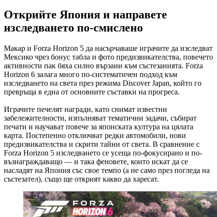
Открийте Япония и направете
изследването по-смислено
Макар и Forza Horizon 5 да насърчаваше играчите да изследват
Мексико чрез бонус табла и фото предизвикателства, повечето
активности пак бяха силно вързани към състезанията. Forza
Horizon 6 залага много по-систематичен подход към
изследването на света през режима Discover Japan, който го
превръща в една от основните съставки на прогреса.
Играчите печелят награди, като снимат известни
забележителности, изпълняват тематични задачи, събират
печати и научават повече за японската култура на цялата
карта. Постепенно отключват редки автомобили, нови
предизвикателства и скрити тайни от света. В сравнение с
Forza Horizon 5 изследването се усеща по-фокусирано и по-
възнаграждаващо — и така феновете, които искат да се
насладят на Япония със свое темпо (а не само през погледа на
състезател), също ще открият какво да харесат.