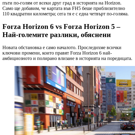
пъти по-голям от всеки друг град в историята на Horizon.
Само ще добавим, че картата във FH5 беше приблизително
110 квадратни километра; сега тя е с една четвърт по-голяма.
Forza Horizon 6 vs Forza Horizon 5 –
Най-големите разлики, обяснени
Новата обстановка е само началото. Проследихме всички
ключови промени, които правят Forza Horizon 6 най-
амбициозното и полиранo влизане в историята на поредицата.