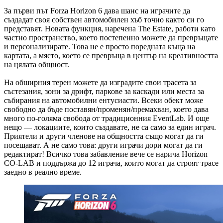
За първи път Forza Horizon 6 дава шанс на играчите да
създадат своя собствен автомобилен хъб точно както си го
представят. Новата функция, наречена The Estate, работи като
частно пространство, което постепенно можете да превръщате
и персонализирате. Това не е просто поредната къща на
картата, а място, което се превръща в център на креативността
на цялата общност.
На обширния терен можете да изградите свои трасета за
състезания, зони за дрифт, паркове за каскади или места за
събирания на автомобилни ентусиасти. Всеки обект може
свободно да бъде поставян/променян/премахван, което дава
много по-голяма свобода от традиционния EventLab. И още
нещо — локациите, които създавате, не са само за един играч.
Приятели и други членове на общността също могат да ги
посещават. А не само това: други играчи дори могат да ги
редактират! Всичко това забавление вече се нарича Horizon
CO-LAB и поддържа до 12 играча, които могат да строят трасe
заедно в реално време.