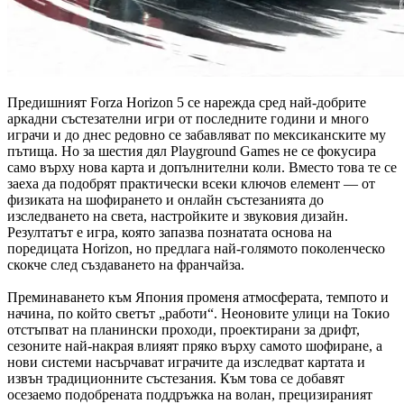
Предишният Forza Horizon 5 се нарежда сред най-добрите
аркадни състезателни игри от последните години и много
играчи и до днес редовно се забавляват по мексиканските му
пътища. Но за шестия дял Playground Games не се фокусира
само върху нова карта и допълнителни коли. Вместо това те се
заеха да подобрят практически всеки ключов елемент — от
физиката на шофирането и онлайн състезанията до
изследването на света, настройките и звуковия дизайн.
Резултатът е игра, която запазва познатата основа на
поредицата Horizon, но предлага най-голямото поколенческо
скокче след създаването на франчайза.
Преминаването към Япония променя атмосферата, темпото и
начина, по който светът „работи“. Неоновите улици на Токио
отстъпват на планински проходи, проектирани за дрифт,
сезоните най-накрая влияят пряко върху самото шофиране, а
нови системи насърчават играчите да изследват картата и
извън традиционните състезания. Към това се добавят
осезаемо подобрената поддръжка на волан, прецизираният