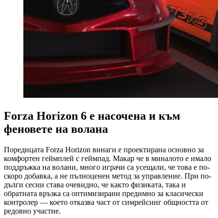
Forza Horizon 6 е насочена и към
феновете на волана
Поредицата Forza Horizon винаги е проектирана основно за
комфортен геймплей с геймпад. Макар че в миналото е имало
поддръжка на волани, много играчи са усещали, че това е по-
скоро добавка, а не пълноценен метод за управление. При по-
дълги сесии става очевидно, че както физиката, така и
обратната връзка са оптимизирани предимно за класически
контролер — което отказва част от симрейсинг общността от
редовно участие.