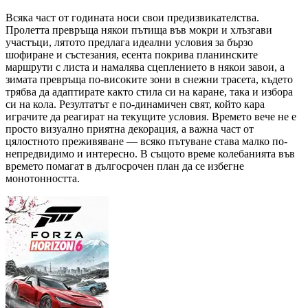
Всяка част от годината носи свои предизвикателства.
Пролетта превръща някои пътища във мокри и хлъзгави
участъци, лятото предлага идеални условия за бързо
шофиране и състезания, есента покрива планинските
маршрути с листа и намалява сцеплението в някои завои, а
зимата превръща по-високите зони в снежни трасета, където
трябва да адаптирате както стила си на каране, така и избора
си на кола. Резултатът е по-динамичен свят, който кара
играчите да реагират на текущите условия. Времето вече не е
просто визуално приятна декорация, а важна част от
цялостното преживяване — всяко пътуване става малко по-
непредвидимо и интересно. В същото време колебанията във
времето помагат в дългосрочен план да се избегне
монотонността.