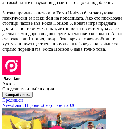
автомобилите и звуковия дизайн — също са подобрени.
Затова преминаването към Forza Horizon 6 си заслужава
практически за всеки фен на поредицата. Ако сте прекарали
стотици часове във Forza Horizon 5, новата игра предлага
достатъчно нови механики, активности и системи, за да се
усеща свежо дори след още десетки часове зад волана. А ако
сте очаквали Япония, по-дълбока връзка с автомобилната
култура и по-съществена промяна във фокуса на геймплея
спрямо поредицата, Forza Horizon 6 дава точно това.
Playerland
Автор
Сподели тази публикация
Копирай линка
Предишен
NewsLand: Игрови обзор – юни 2026