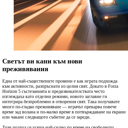
Светът ви кани към нови
преживявания
Една от най-съществените промени е как играта подхожда
към активности, разпръснати из целия свят. Докато в Forza
Horizon 5 състезанията и предизвикателствата често
изглеждаха като отделни режими, новото заглавие ги
интегрира безпроблемно в отворения свят. Така получавате
много по-гладко преживяване — играчът прекарва повече
време зад волана и по-малко време в потвърждаване на екрани
или чакане следващото събитие да се зареди.
Този подход се усеща най-силно по време на свободното