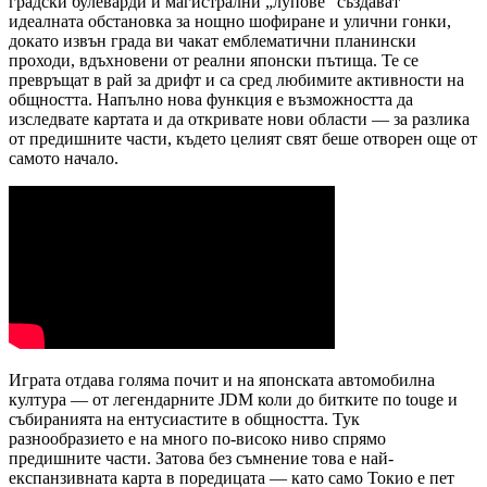
градски булеварди и магистрални „лупове“ създават
идеалната обстановка за нощно шофиране и улични гонки,
докато извън града ви чакат емблематични планински
проходи, вдъхновени от реални японски пътища. Те се
превръщат в рай за дрифт и са сред любимите активности на
общността. Напълно нова функция е възможността да
изследвате картата и да откривате нови области — за разлика
от предишните части, където целият свят беше отворен още от
самото начало.
Играта отдава голяма почит и на японската автомобилна
култура — от легендарните JDM коли до битките по touge и
събиранията на ентусиастите в общността. Тук
разнообразието е на много по-високо ниво спрямо
предишните части. Затова без съмнение това е най-
експанзивната карта в поредицата — като само Токио е пет