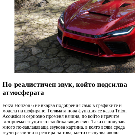
По-реалистичен звук, който подсилва
атмосферата
Forza Horizon 6 не вкарва подобрения само в графиките и
модела на шофиране. Голямата нова функция се казва Triton
Acoustics и сериозно променя начина, по който играчите
възприемат звуците от заобикалящия свят. Така се получава
много по-завладяваща звукова картина, в която всяка среда
звучи различно и реагира на това, което се случва около