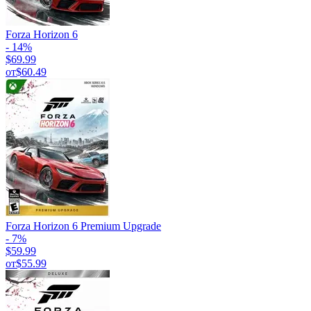
Forza Horizon 6
- 14%
$69.99
от
$60.49
Forza Horizon 6 Premium Upgrade
- 7%
$59.99
от
$55.99