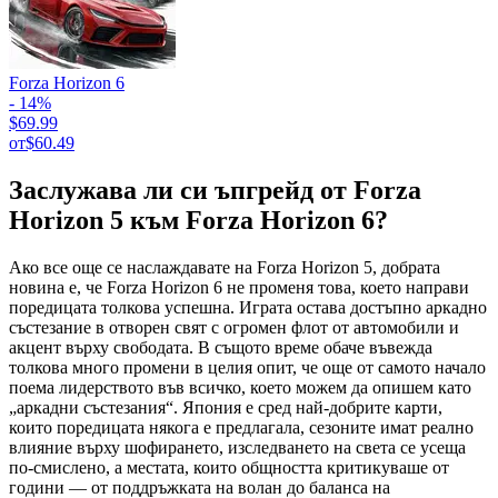
Forza Horizon 6
- 14%
$69.99
от
$60.49
Заслужава ли си ъпгрейд от Forza
Horizon 5 към Forza Horizon 6?
Ако все още се наслаждавате на Forza Horizon 5, добрата
новина е, че Forza Horizon 6 не променя това, което направи
поредицата толкова успешна. Играта остава достъпно аркадно
състезание в отворен свят с огромен флот от автомобили и
акцент върху свободата. В същото време обаче въвежда
толкова много промени в целия опит, че още от самото начало
поема лидерството във всичко, което можем да опишем като
„аркадни състезания“. Япония е сред най-добрите карти,
които поредицата някога е предлагала, сезоните имат реално
влияние върху шофирането, изследването на света се усеща
по-смислено, а местата, които общността критикуваше от
години — от поддръжката на волан до баланса на