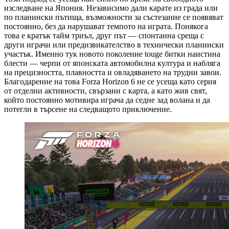
изследване на Япония. Независимо дали карате из града или
по планински пътища, възможности за състезание се появяват
постоянно, без да нарушават темпото на играта. Понякога
това е кратък тайм триъл, друг път — спонтанна среща с
други играчи или предизвикателство в технически планински
участък. Именно тук новото поколение touge битки наистина
блести — черпи от японската автомобилна култура и набляга
на прецизността, плавността и овладяването на трудни завои.
Благодарение на това Forza Horizon 6 не се усеща като серия
от отделни активности, свързани с карта, а като жив свят,
който постоянно мотивира играча да седне зад волана и да
потегли в търсене на следващото приключение.