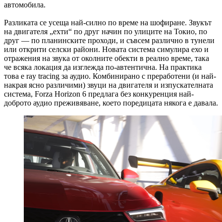
автомобила.
Разликата се усеща най-силно по време на шофиране. Звукът
на двигателя „ехти“ по друг начин по улиците на Токио, по
друг — по планинските проходи, и съвсем различно в тунели
или открити селски райони. Новата система симулира ехо и
отражения на звука от околните обекти в реално време, така
че всяка локация да изглежда по-автентична. На практика
това е ray tracing за аудио. Комбинирано с преработени (и най-
накрая ясно различими) звуци на двигателя и изпускателната
система, Forza Horizon 6 предлага без конкуренция най-
доброто аудио преживяване, което поредицата някога е давала.