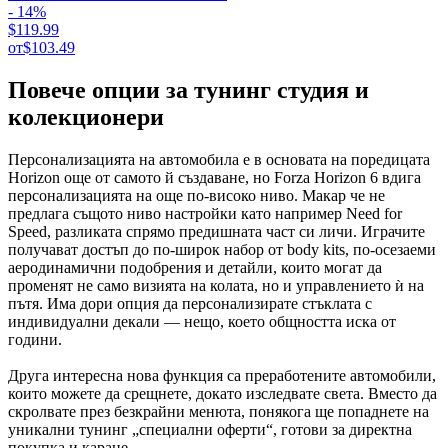
- 14%
$119.99
от
$103.49
Повече опции за тунинг студия и
колекционери
Персонализацията на автомобила е в основата на поредицата
Horizon още от самото й създаване, но Forza Horizon 6 вдига
персонализацията на още по-високо ниво. Макар че не
предлага същото ниво настройки като например Need for
Speed, разликата спрямо предишната част си личи. Играчите
получават достъп до по-широк набор от body kits, по-осезаеми
аеродинамични подобрения и детайли, които могат да
променят не само визията на колата, но и управлението ѝ на
пътя. Има дори опция да персонализирате стъклата с
индивидуални декали — нещо, което общността иска от
години.
Друга интересна нова функция са преработените автомобили,
които можете да срещнете, докато изследвате света. Вместо да
скролвате през безкрайни менюта, понякога ще попаднете на
уникални тунинг „специални оферти“, готови за директна
покупка и каране.