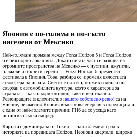
Япония е по-голяма и по-гъсто
населена от Мексико
Най-голямата промяна между Forza Horizon 5 и Forza Horizon
6 е безспорно локацията. Докато петата част се развива на
огромните пространства на Мексико — с пустини, джунгли,
плажове и открити терени — Forza Horizon 6 премества
фестивала в Япония. Това, разбира се, променя цялостната
атмосфера на играта. Светът е по-гъст, по-жив и много по-
свързан с автомобилната култура, която е характерна за
страната — както хоризонтално, така и вертикално.
Ревюиращите (включително
нашето собствено ревю
) са на
мнение, че именно Япония внася нова енергия в поредицата и
е една от най-големите причини FH6 да се усеща като
истинска стъпка напред.
Картата е доминирана от Токио — най-големият град в
историята на поредицата Horizon. Неонови квартали, широки