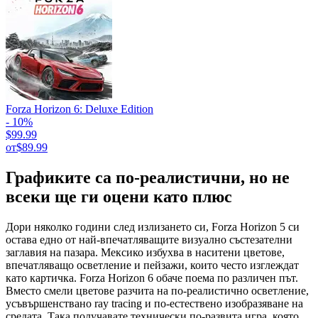
Forza Horizon 6: Deluxe Edition
- 10%
$99.99
от
$89.99
Графиките са по-реалистични, но не
всеки ще ги оцени като плюс
Дори няколко години след излизането си, Forza Horizon 5 си
остава едно от най-впечатляващите визуално състезателни
заглавия на пазара. Мексико избухва в наситени цветове,
впечатляващо осветление и пейзажи, които често изглеждат
като картичка. Forza Horizon 6 обаче поема по различен път.
Вместо смели цветове разчита на по-реалистично осветление,
усъвършенствано ray tracing и по-естествено изобразяване на
средата. Така получавате технически по-развита игра, която