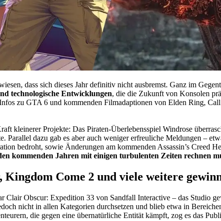
iesen, dass sich dieses Jahr definitiv nicht ausbremst. Ganz im Gegen
nd technologische Entwicklungen
, die die Zukunft von Konsolen p
 Infos zu GTA 6 und kommenden Filmadaptionen von Elden Ring, Call 
aft kleinerer Projekte: Das Piraten-Überlebensspiel Windrose überrasc
Parallel dazu gab es aber auch weniger erfreuliche Meldungen – etwa s
eration bedroht, sowie Änderungen am kommenden Assassin’s Creed Hex
in den kommenden Jahren mit einigen turbulenten Zeiten rechnen m
 Kingdom Come 2 und viele weitere gewin
air Obscur: Expedition 33 von Sandfall Interactive – das Studio gew
doch nicht in allen Kategorien durchsetzen und blieb etwa in Bereic
teurern, die gegen eine übernatürliche Entität kämpft, zog es das Pub