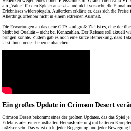
Bedenken wegen eines hohen Preisschilds für Grand Theft Auto VI be
am „Value“ für den Spieler ansetzt – und nicht versucht, die Einna
Erlebnisses widerspiegeln. Außerdem erklärte er, dass sich die Preise 
Allerdings offenbar nicht in einem extremen Ausmaß.
Die Erwartungen an das neue GTA sind groß: Ziel ist es, eine der ü
bleibt bei Qualität – nicht bei Kennzahlen. Der Release soll aktuell
bringen könnte. Zudem gab es noch eine kurze Bemerkung, dass Take-
lässt ihnen neues Leben einhauchen.
Ein großes Update in Crimson Desert verä
Crimson Desert bekommt eines der größten Updates, das das Spiel je e
Erlebnis oder einer ernsthaften Herausforderung mit härteren Kämpfe
präziser sein. Das wirst du in jeder Begegnung und jeder Bewegung 