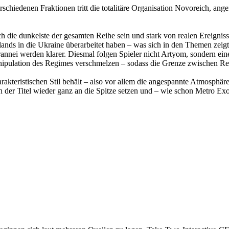
schiedenen Fraktionen tritt die totalitäre Organisation Novoreich, ang
h die dunkelste der gesamten Reihe sein und stark von realen Ereignis
slands in die Ukraine überarbeitet haben – was sich in den Themen zeig
annei werden klarer. Diesmal folgen Spieler nicht Artyom, sondern ei
nipulation des Regimes verschmelzen – sodass die Grenze zwischen Rea
kteristischen Stil behält – also vor allem die angespannte Atmosphäre
h der Titel wieder ganz an die Spitze setzen und – wie schon Metro Exod