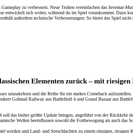
es Gameplay zu verbessern. Neue Truhen vereinfachen das Inventar-Ma
se entwickelt sich weiter, während du im Spiel vorankommst. Dazu ko
nthält außerdem technische Verbesserungen: So bietet das Spiel nicht n
klassischen Elementen zurück – mit riesige
sses umzukehren und die Reihe für ein starkes Comeback aufzustellen. 
nkret Golmud Railway aus Battlefield 4 und Grand Bazaar aus Battlefiel
oll das bisher größte Update bringen, angeführt von der Rückkehr der
amische Wellen beeinflussen sowohl die Fortbewegung als auch das S
 Spiel werden und Land- und Seeschlachten zu einem einzigen, riesigen