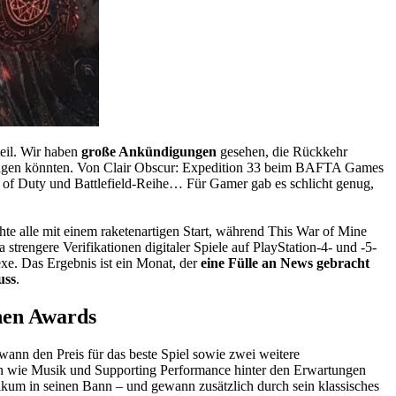
teil. Wir haben
große Ankündigungen
gesehen, die Rückkehr
rägen könnten. Von Clair Obscur: Expedition 33 beim BAFTA Games
of Duty und Battlefield-Reihe… Für Gamer gab es schlicht genug,
hte alle mit einem raketenartigen Start, während This War of Mine
trengere Verifikationen digitaler Spiele auf PlayStation-4- und -5-
e. Das Ergebnis ist ein Monat, der
eine Fülle an News gebracht
uss
.
nen Awards
ann den Preis für das beste Spiel sowie zwei weitere
hen wie Musik und Supporting Performance hinter den Erwartungen
likum in seinen Bann – und gewann zusätzlich durch sein klassisches