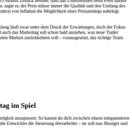
 Strauss Zelnick betonte, dass das Unternehmen beim Preis stärker
, sagte er, der Preis müsse immer die Qualität und den Umfang des
ntext von Inflation die Möglichkeit eines Preisanstiegs nahelegt.
cklung läuft zwar unter dem Druck der Erwartungen, doch der Fokus
d auch das Marketing soll schon bald anziehen, was neue Trailer
ten Marken zurückkehren will – vorausgesetzt, das richtige Team
tag im Spiel
wierigkeit anzupassen: So kannst du dich zwischen einem entspannteren
 Entwickler die Steuerung überarbeitet – sie soll nun flüssiger und