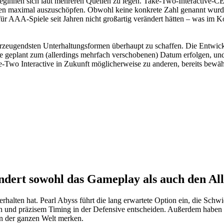
ginnen sich laut mehreren Quellen zu legen. Take-Two-Interactive-CEO
hmen maximal auszuschöpfen. Obwohl keine konkrete Zahl genannt wurde
für AAA-Spiele seit Jahren nicht großartig verändert hätten – was im Ko
berzeugendsten Unterhaltungsformen überhaupt zu schaffen. Die Entwi
 wie geplant zum (allerdings mehrfach verschobenen) Datum erfolgen, un
Two Interactive in Zukunft möglicherweise zu anderen, bereits bewähr
ndert sowohl das Gameplay als auch den All
rhalten hat. Pearl Abyss führt die lang erwartete Option ein, die Sch
n und präzisem Timing in der Defensive entscheiden. Außerdem haben die
in der ganzen Welt merken.