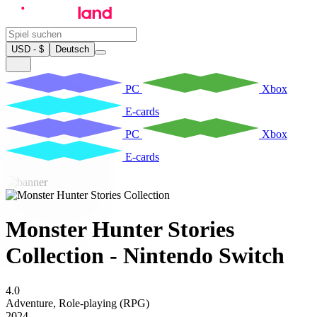
USD - $
Deutsch
PC
Xbox
E-cards
PC
Xbox
E-cards
Monster Hunter Stories
Collection - Nintendo Switch
4.0
Adventure
,
Role-playing (RPG)
2024