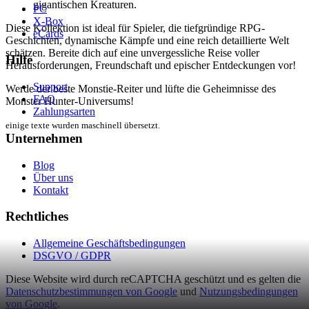
gigantischen Kreaturen.
PC
X-Box
Diese Kollektion ist ideal für Spieler, die tiefgründige RPG-
eCards
Geschichten, dynamische Kämpfe und eine reich detaillierte Welt
schätzen. Bereite dich auf eine unvergessliche Reise voller
Hilfe
Herausforderungen, Freundschaft und epischer Entdeckungen vor!
Support
Werde der beste Monstie-Reiter und lüfte die Geheimnisse des
FAQ
Monster Hunter-Universums!
Zahlungsarten
einige texte wurden maschinell übersetzt.
Unternehmen
Blog
Über uns
Kontakt
Rechtliches
Allgemeine Geschäftsbedingungen
DSGVO / GDPR
Diese Website wird durch reCAPTCHA geschützt und es gelten die
Datenschutzbestimmungen von Google
und
Nutzungsbedingungen
von Google
.