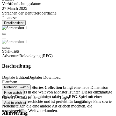
Veröffentlichungsdatum
27 March 2025
Sprachen der Benutzeroberfläche
Japanese
Detailansicht
Spiel-Tags:
Adventure
Role-playing (RPG)
Beschreibung
Monster Hunter Stories Collection
Digitale Edition
Digitaler Download
Plattform
Monster Hunter Stories Collection
Nintendo Switch
bringt eine neue Dimension
des Abenteuers in die Welt von Monster Hunter. Dieser einzigartige
Price watch
digitale Download kombiniert taktisches RPG-Spiel mit einer
Dieses Produkt ist derzeit nicht auf Lager
tiefgründigen Geschichte und ist perfekt für langjährige Fans sowie
Add to wishlist
Neueinsteiger, die eine andere Art erleben möchten, die
monstergefüllte Welt zu erkunden.
Aktivierung