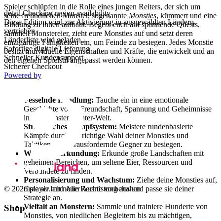
Spieler schlüpfen in die Rolle eines jungen Reiters, der sich um
detail.Checking region availability
seine freundlichen Monster, sogenannte
Monsties
, kümmert und eine
Diese Edition wird zur Aktivierung in ausgewählten Ländern
Bindung zu ihnen aufbaut. Begebt euch auf spannende Quests,
vertrieben.
sammelt Monstereier, zieht eure Monsties auf und setzt deren
Länderliste wird geladen...
einzigartige Fähigkeiten ein, um Feinde zu besiegen. Jedes Monstie
Sofortige digitale Lieferung
besitzt individuelle Eigenschaften und Kräfte, die entwickelt und an
Schneller Kundensupport
den eigenen Spielstil angepasst werden können.
Sicherer Checkout
Powered by
Hauptmerkmale
Fesselnde Handlung:
Tauche ein in eine emotionale
Geschichte voller Freundschaft, Spannung und Geheimnisse
in der Monster Hunter-Welt.
Strategisches Kampfsystem:
Meistere rundenbasierte
Kämpfe durch die richtige Wahl deiner Monsties und
Taktiken, um herausfordernde Gegner zu besiegen.
Weite Welterkundung:
Erkunde große Landschaften mit
geheimen Bereichen, um seltene Eier, Ressourcen und
Verbündete zu finden.
Personalisierung und Wachstum:
Ziehe deine Monsties auf,
rüste sie mit neuer Ausrüstung aus und passe sie deiner
© 2026 player.land Alle Rechte vorbehalten
Strategie an.
Vielfalt an Monstern:
Sammle und trainiere Hunderte von
Shop
Monsties, von niedlichen Begleitern bis zu mächtigen,