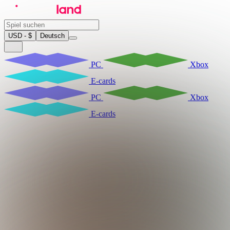
USD - $
Deutsch
PC
Xbox
E-cards
PC
Xbox
E-cards