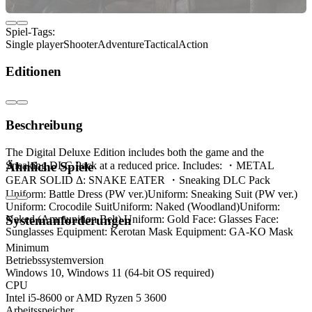
Spiel-Tags:
Single player
Shooter
Adventure
Tactical
Action
Editionen
Beschreibung
The Digital Deluxe Edition includes both the game and the
Ähnliche Spiele
Sneaking DLC Pack at a reduced price. Includes: ・METAL
GEAR SOLID Δ: SNAKE EATER ・Sneaking DLC Pack
Uniform: Battle Dress (PW ver.)​ Uniform: Sneaking Suit (PW ver.)​
Uniform: Crocodile Suit​ Uniform: Naked (Woodland)​ Uniform:
Naked (Ammunition Belt) Uniform: Gold Face: Glasses Face:
Systemanforderungen
Sunglasses Equipment: Kerotan Mask Equipment: GA-KO Mask
Minimum
Betriebssystemversion
Windows 10, Windows 11 (64-bit OS required)
CPU
Intel i5-8600 or AMD Ryzen 5 3600
Arbeitsspeicher