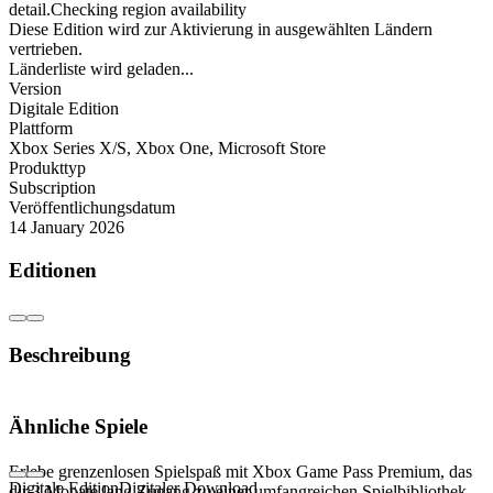
detail.Checking region availability
Diese Edition wird zur Aktivierung in ausgewählten Ländern
vertrieben.
Länderliste wird geladen...
Version
Digitale Edition
Plattform
Xbox Series X/S
,
Xbox One
,
Microsoft Store
Produkttyp
Subscription
Veröffentlichungsdatum
14 January 2026
Editionen
Beschreibung
Xbox Game Pass Premium – 3 Monate
Ähnliche Spiele
ultimativer Spielspaß
Erlebe grenzenlosen Spielspaß mit Xbox Game Pass Premium, das
Digitale Edition
Digitaler Download
dir 3 Monate lang Zugang zu einer umfangreichen Spielbibliothek