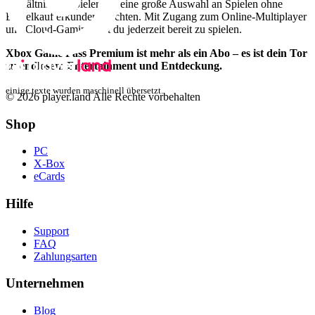
Verhältnis für Spieler, die eine große Auswahl an Spielen ohne
Einzelkauf erkunden möchten. Mit Zugang zum Online-Multiplayer
und Cloud-Gaming bist du jederzeit bereit zu spielen.
Xbox Game Pass Premium ist mehr als ein Abo – es ist dein Tor
zu endlosem Entertainment und Entdeckung.
einige texte wurden maschinell übersetzt.
© 2026 player.land Alle Rechte vorbehalten
Shop
PC
X-Box
eCards
Hilfe
Support
FAQ
Zahlungsarten
Unternehmen
Blog