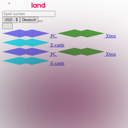
USD - $
Deutsch
PC
Xbox
E-cards
PC
Xbox
E-cards