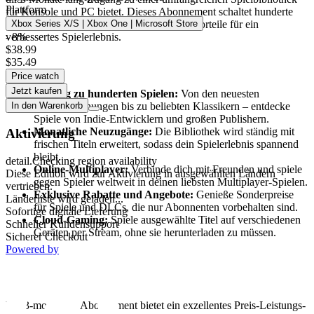
Plattform
für Konsole und PC bietet. Dieses Abonnement schaltet hunderte
Titel aller Genres frei und bietet exklusive Vorteile für ein
Xbox Series X/S | Xbox One | Microsoft Store
verbessertes Spielerlebnis.
- 8%
$38.99
$35.49
Funktionen des Xbox Game Pass Premium
Price watch
Jetzt kaufen
Zugang zu hunderten Spielen:
Von den neuesten
Veröffentlichungen bis zu beliebten Klassikern – entdecke
In den Warenkorb
Spiele von Indie-Entwicklern und großen Publishern.
Monatliche Neuzugänge:
Die Bibliothek wird ständig mit
Aktivierung
frischen Titeln erweitert, sodass dein Spielerlebnis spannend
bleibt.
detail.Checking region availability
Online-Multiplayer:
Verbinde dich mit Freunden und spiele
Diese Edition wird zur Aktivierung in ausgewählten Ländern
gegen Spieler weltweit in deinen liebsten Multiplayer-Spielen.
vertrieben.
Exklusive Rabatte und Angebote:
Genieße Sonderpreise
Länderliste wird geladen...
für Spiele und DLCs, die nur Abonnenten vorbehalten sind.
Sofortige digitale Lieferung
Cloud-Gaming:
Spiele ausgewählte Titel auf verschiedenen
Schneller Kundensupport
Geräten per Stream, ohne sie herunterladen zu müssen.
Sicherer Checkout
Powered by
Warum Xbox Game Pass Premium für 3 Monate
wählen?
Ein 3-monatiges Abonnement bietet ein exzellentes Preis-Leistungs-