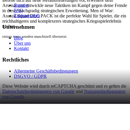
Bereite dich auf neue Herausforderungen vor, erweitere dein
Support
Arsenal und entwickle neue Taktiken im Kampf gegen deine Feinde
FAQ
in dieser hochgradig strategischen Erweiterung. Men of War:
Zahlungsarten
Assault Squad DLC PACK ist die perfekte Wahl für Spieler, die ein
reichhaltigeres und komplexeres strategisches Kriegsspielerlebnis
Unternehmen
suchen.
einige texte wurden maschinell übersetzt.
Blog
Über uns
Kontakt
Rechtliches
Allgemeine Geschäftsbedingungen
DSGVO / GDPR
Diese Website wird durch reCAPTCHA geschützt und es gelten die
Datenschutzbestimmungen von Google
und
Nutzungsbedingungen
von Google
.