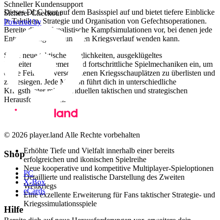
Schneller Kundensupport
Dieses DLC baut auf dem Basisspiel auf und bietet tiefere Einblicke
Sicherer Checkout
in Taktiken, Strategie und Organisation von Gefechtsoperationen.
Powered by
Bereite dich auf realistische Kampfsimulationen vor, bei denen jede
Entscheidung zählt und den Kriegsverlauf wenden kann.
Setze neue taktische Möglichkeiten, ausgeklügeltes
Einheitenmanagement und fortschrittliche Spielmechaniken ein, um
deine Feinde in verschiedenen Kriegsschauplätzen zu überlisten und
zu besiegen. Jede Mission führt dich in unterschiedliche
Kriegstheater mit individuellen taktischen und strategischen
Herausforderungen.
Warum Men of War: Assault Squad DLC PACK
wählen?
© 2026 player.land Alle Rechte vorbehalten
Erhöhte Tiefe und Vielfalt innerhalb einer bereits
Shop
erfolgreichen und ikonischen Spielreihe
Neue kooperative und kompetitive Multiplayer-Spieloptionen
PC
Detaillierte und realistische Darstellung des Zweiten
X-Box
Weltkriegs
eCards
Eine exzellente Erweiterung für Fans taktischer Strategie- und
Kriegssimulationsspiele
Hilfe