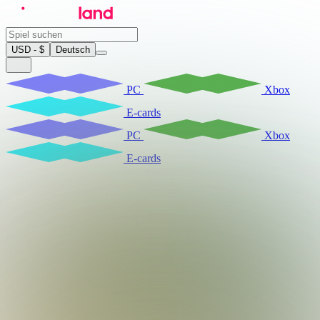
USD - $
Deutsch
PC
Xbox
E-cards
PC
Xbox
E-cards