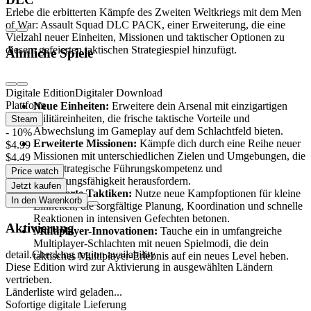
Erlebe die erbitterten Kämpfe des Zweiten Weltkriegs mit dem Men
of War: Assault Squad DLC PACK, einer Erweiterung, die eine
Vielzahl neuer Einheiten, Missionen und taktischer Optionen zu
diesem gefeierten taktischen Strategiespiel hinzufügt.
Ähnliche Spiele
Hauptmerkmale:
Digitale Edition
Digitaler Download
Plattform
Neue Einheiten:
Erweitere dein Arsenal mit einzigartigen
Militäreinheiten, die frische taktische Vorteile und
Steam
Abwechslung im Gameplay auf dem Schlachtfeld bieten.
- 10%
Erweiterte Missionen:
Kämpfe dich durch eine Reihe neuer
$4.99
Missionen mit unterschiedlichen Zielen und Umgebungen, die
$4.49
deine strategische Führungskompetenz und
Price watch
Anpassungsfähigkeit herausfordern.
Jetzt kaufen
Erweiterte Taktiken:
Nutze neue Kampfoptionen für kleine
In den Warenkorb
Einheiten, die sorgfältige Planung, Koordination und schnelle
Reaktionen in intensiven Gefechten betonen.
Aktivierung
Multiplayer-Innovationen:
Tauche ein in umfangreiche
Multiplayer-Schlachten mit neuen Spielmodi, die dein
detail.Checking region availability
taktisches Multiplayer-Erlebnis auf ein neues Level heben.
Diese Edition wird zur Aktivierung in ausgewählten Ländern
vertrieben.
Ein einzigartiges taktisches Erlebnis des Zweiten
Länderliste wird geladen...
Weltkriegs
Sofortige digitale Lieferung