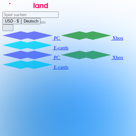
USD - $
Deutsch
PC
Xbox
E-cards
PC
Xbox
E-cards