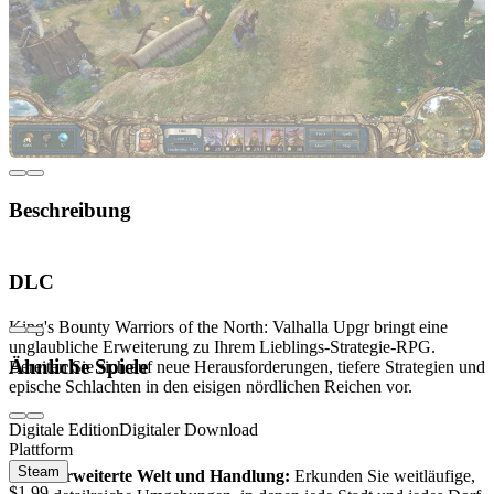
Beschreibung
Betreten Sie die Welt von King's Bounty Warriors
DLC
of the North: Valhalla Upgr
King's Bounty Warriors of the North: Valhalla Upgr bringt eine
unglaubliche Erweiterung zu Ihrem Lieblings-Strategie-RPG.
Ähnliche Spiele
Bereiten Sie sich auf neue Herausforderungen, tiefere Strategien und
epische Schlachten in den eisigen nördlichen Reichen vor.
Digitale Edition
Digitaler Download
Was erwartet Sie?
Plattform
Steam
Erweiterte Welt und Handlung:
Erkunden Sie weitläufige,
$1.99