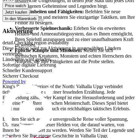
detailreiche Umgebungen, in denen jede Stadt und jedes Dorf
Price watch
seine eigenen Geheimnisse und Legenden birgt.
Neue Einheiten und Fähigkeiten:
Befehlen Sie neue
Jetzt kaufen
Truppentypen und meistern Sie einzigartige Taktiken, um Ihre
In den Warenkorb
Feinde zu besiegen.
Verbesserte Spielmechanik:
Erleben Sie ein erweitertes
Aktivierung
Helden- und Armeeaufstiegssystem, das es Ihnen ermöglicht,
Ihren Spielstil anzupassen und zu einer unaufhaltsamen Kraft
detail.Checking region availability
zu werden.
Diese Edition wird zur Aktivierung in ausgewählten Ländern
Epische Kämpfe und Missionen:
Stellen Sie sich
vertrieben.
mythischen Kreaturen, Monstern und echten Herrschern des
Länderliste wird geladen...
Nordens, die Ihre Fähigkeiten auf die Probe stellen.
Sofortige digitale Lieferung
Schneller Kundensupport
Warum Sie dieses Spiel lieben werden
Sicherer Checkout
Powered by
King's Bounty Warriors of the North: Valhalla Upgr verbindet
tiefgehende Strategie mit einer fesselnden Erzählung. Jede
Entscheidung zählt, jeder Kampf ist eine Herausforderung und jeder
Sieg eine Feier Ihrer taktischen Meisterschaft. Dieses Spiel bietet
nicht nur Spaß, sondern auch ein reichhaltiges taktisches Erlebnis.
Bereiten Sie sich auf eine unvergessliche Reise voller Spannung,
Überraschungen und neuer Helden vor, die darauf warten, von
Ihnen herausgefordert zu werden. Werden Sie Teil der Legende und
schreiben Sie Ihre eigene Geschichte in Valhalla Upgr.