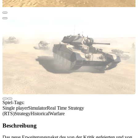
Spiel-Tags:
Single player
Simulator
Real Time Strategy
(RTS)
Strategy
Historical
Warfare
Beschreibung
Das neue Erweiterungspaket des von der Kritik gefeierten und von