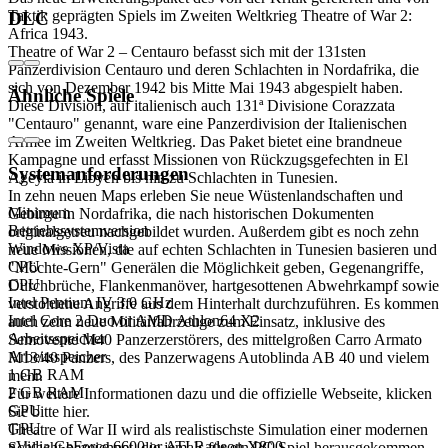
Taktik geprägten Spiels im Zweiten Weltkrieg Theatre of War 2:
DLC
Africa 1943.
Theatre of War 2 – Centauro befasst sich mit der 131sten
Panzerdivision Centauro und deren Schlachten in Nordafrika, die
sich von Dezember 1942 bis Mitte Mai 1943 abgespielt haben.
Ähnliche Spiele
Diese Division, auf italienisch auch 131ª Divisione Corazzata
"Centauro" genannt, ware eine Panzerdivision der Italienischen
Armee im Zweiten Weltkrieg. Das Paket bietet eine brandneue
Kampagne und erfasst Missionen von Rückzugsgefechten in El
Systemanforderungen
Ageyla in Libyen bis hin zu Schlachten in Tunesien.
In zehn neuen Maps erleben Sie neue Wüstenlandschaften und
Minimum
Gebirge in Nordafrika, die nach historischen Dokumenten
Betriebssystemversion
originalgetreu nachgebildet wurden. Außerdem gibt es noch zehn
Windows XP/Vista
neue Missionen, die auf echten Schlachten in Tunesien basieren und
CPU
"Möchte-Gern" Generälen die Möglichkeit geben, Gegenangriffe,
CPU
Durchbrüche, Flankenmanöver, hartgesottenen Abwehrkampf sowie
Intel Pentium IV 3.0 GHz
verstohlene Angriffe aus dem Hinterhalt durchzuführen. Es kommen
Intel Core 2 Duo or AMD Athlon64 X2
auch zehn neue Militärfahrzeuge zum Einsatz, inklusive des
Arbeitsspeicher
Semovente M40 Panzerzerstörers, des mittelgroßen Carro Armato
Arbeitsspeicher
M13/40 Panzers, des Panzerwagens Autoblinda AB 40 und vielem
1 GB RAM
mehr.
2 GB RAM
Für weitere Informationen dazu und die offizielle Webseite, klicken
GPU
Sie bitte hier.
GPU
Theatre of War II wird als realistischste Simulation einer modernen
nVidia GeForce 6600 or ATI Radeon X800
Schlacht bezeichnet, die jemals für ein PC-Spiel herausgekommen