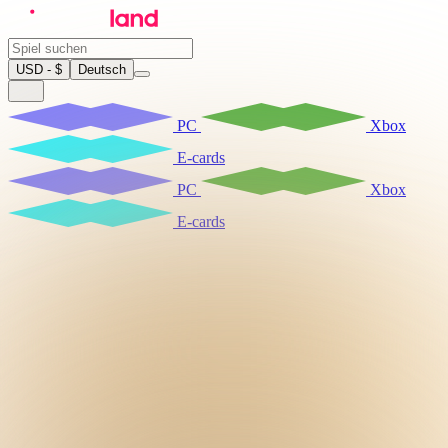
USD - $
Deutsch
PC
Xbox
E-cards
PC
Xbox
E-cards