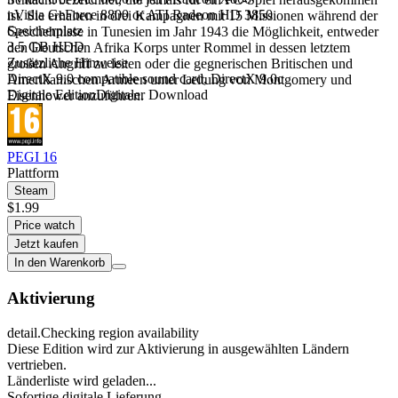
nVidia GeForce 8800 or ATI Radeon HD 3850
ist. Sie erhalten in drei Kampagnen mit 15 Missionen während der
Speicherplatz
Geschehnisse in Tunesien im Jahr 1943 die Möglichkeit, entweder
3.5 GB HDD
den Deutschen Afrika Korps unter Rommel in dessen letztem
Zusätzliche Hinweise
großen Angriff zu leiten oder die gegnerischen Britischen und
DirectX 9.0 compatible sound card, DirectX 9.0c
Amerikanischen Armeen unter Leitung von Montgomery und
Digitale Edition
Digitaler Download
Eisenhower anzuführen.
PEGI 16
Plattform
Steam
$1.99
Price watch
Jetzt kaufen
In den Warenkorb
Aktivierung
detail.Checking region availability
Diese Edition wird zur Aktivierung in ausgewählten Ländern
vertrieben.
Länderliste wird geladen...
Sofortige digitale Lieferung