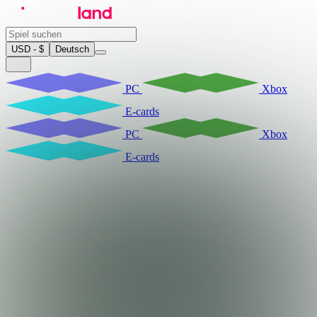
USD - $
Deutsch
PC
Xbox
E-cards
PC
Xbox
E-cards