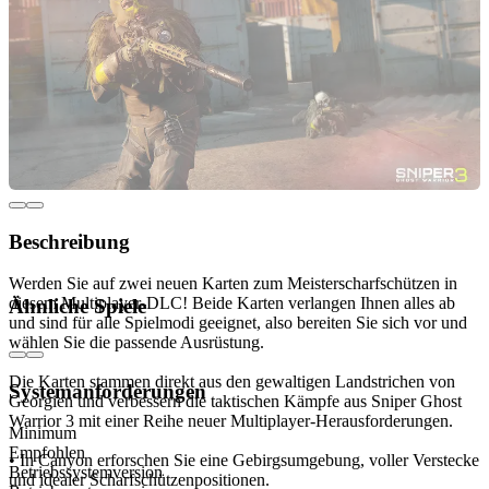
Beschreibung
Werden Sie auf zwei neuen Karten zum Meisterscharfschützen in
diesem Multiplayer-DLC! Beide Karten verlangen Ihnen alles ab
Ähnliche Spiele
und sind für alle Spielmodi geeignet, also bereiten Sie sich vor und
wählen Sie die passende Ausrüstung.
Die Karten stammen direkt aus den gewaltigen Landstrichen von
Systemanforderungen
Georgien und verbessern die taktischen Kämpfe aus Sniper Ghost
Warrior 3 mit einer Reihe neuer Multiplayer-Herausforderungen.
Minimum
Empfohlen
• In Canyon erforschen Sie eine Gebirgsumgebung, voller Verstecke
Betriebssystemversion
und idealer Scharfschützenpositionen.