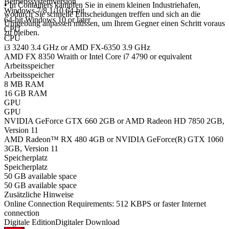
Betriebssystemversion
• In Containers kämpfen Sie in einem kleinen Industriehafen,
Windows 7/8.1/10 64-bit
wodurch Sie schnelle Entscheidungen treffen und sich an die
64-bit Windows 10 or later
Umgebung anpassen müssen, um Ihrem Gegner einen Schritt voraus
CPU
zu bleiben.
CPU
i3 3240 3.4 GHz or AMD FX-6350 3.9 GHz
AMD FX 8350 Wraith or Intel Core i7 4790 or equivalent
Arbeitsspeicher
Arbeitsspeicher
8 MB RAM
16 GB RAM
GPU
GPU
NVIDIA GeForce GTX 660 2GB or AMD Radeon HD 7850 2GB,
Version 11
AMD Radeon™ RX 480 4GB or NVIDIA GeForce(R) GTX 1060
3GB, Version 11
Speicherplatz
Speicherplatz
50 GB available space
50 GB available space
Zusätzliche Hinweise
Online Connection Requirements: 512 KBPS or faster Internet
connection
Digitale Edition
Digitaler Download