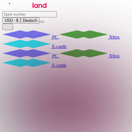
USD - $
Deutsch
PC
Xbox
E-cards
PC
Xbox
E-cards