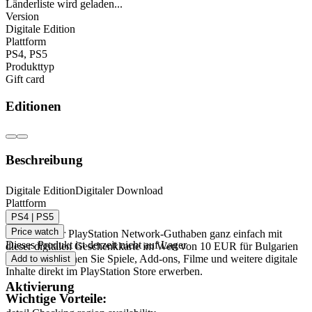
Länderliste wird geladen...
Version
Digitale Edition
Plattform
PS4
,
PS5
Produkttyp
Gift card
Editionen
Beschreibung
PlayStation Network Geschenkkarte 10 EUR
Digitale Edition
Digitaler Download
Plattform
(BG) – PSN Bulgarien
PS4 | PS5
Price watch
Füllen Sie Ihr PlayStation Network-Guthaben ganz einfach mit
Dieses Produkt ist derzeit nicht auf Lager
dieser digitalen Geschenkkarte im Wert von 10 EUR für Bulgarien
auf. Damit können Sie Spiele, Add-ons, Filme und weitere digitale
Add to wishlist
Inhalte direkt im PlayStation Store erwerben.
Aktivierung
Wichtige Vorteile: