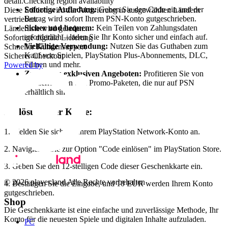
detail.Checking region availability
Sofortige Aufladung:
Geben Sie den Code ein und der
Diese Edition wird zur Aktivierung in ausgewählten Ländern
Betrag wird sofort Ihrem PSN-Konto gutgeschrieben.
vertrieben.
Sicher und bequem:
Kein Teilen von Zahlungsdaten
Länderliste wird geladen...
erforderlich – laden Sie Ihr Konto sicher und einfach auf.
Sofortige digitale Lieferung
Vielfältige Verwendung:
Nutzen Sie das Guthaben zum
Schneller Kundensupport
Kauf von Spielen, PlayStation Plus-Abonnements, DLC,
Sicherer Checkout
Filmen und mehr.
Powered by
Zugang zu exklusiven Angeboten:
Profitieren Sie von
Sonderrabatten und Promo-Paketen, die nur auf PSN
erhältlich sind.
Einlösung der Karte:
1. Melden Sie sich bei Ihrem PlayStation Network-Konto an.
2. Navigieren Sie zur Option "Code einlösen" im PlayStation Store.
3. Geben Sie den 12-stelligen Code dieser Geschenkkarte ein.
© 2026 player.land Alle Rechte vorbehalten
4. Bestätigen Sie die Eingabe, und 10 EUR werden Ihrem Konto
gutgeschrieben.
Shop
Die Geschenkkarte ist eine einfache und zuverlässige Methode, Ihr
Konto für die neuesten Spiele und digitalen Inhalte aufzuladen.
PC