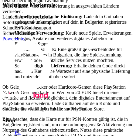
detail.Checking region availability
Wichtigste Merkmale:
Diese Edition wird zur Aktivierung in ausgewählten Ländern
vertrieben.
Schnelle und einfache Einlösung:
Lade dein Guthaben
Länderliste wird geladen...
sicher und unkompliziert auf dein in Bulgarien registriertes
Sofortige digitale Lieferung
PSN-Konto.
Schneller Kundensupport
Vielseitige Verwendung:
Kaufe neue Spiele, Erweiterungen,
Sicherer Checkout
Designs, Avatare und weiteres digitales Zubehör im
Powered by
PlayStation Store.
Perfektes Geschenk:
Eine großartige Geschenkidee für
PlayStation-Fans in Bulgarien, die ihre Spielesammlung
erweitern oder zusätzliche Services nutzen möchten.
Sofortige digitale Lieferung:
Erhalte deinen Code direkt
nach dem Kauf ohne Wartezeit auf eine physische Lieferung
und nutze dein Guthaben sofort.
Ob Gelegenheitszocker oder Hardcore-Gamer, diese PlayStation
Network Geschenkkarte im Wert von 20 EUR bietet dir eine
einfache und flexible Möglichkeit, dein digitales Entertainment auf
PlayStation zu erweitern. Lade Guthaben auf dein Konto und
© 2026 player.land Alle Rechte vorbehalten
entdecke die vielfältigen Inhalte im PlayStation Store.
Bitte beachte, dass die Karte nur für PSN-Konten gültig ist, die in
Shop
Bulgarien registriert sind, um eine ordnungsgemäße Aktivierung und
Nutzung des Guthabens sicherzustellen. Nutze diese praktische
PC
Zahlungsmethode, um neue Spiele, DLCs und Services zu