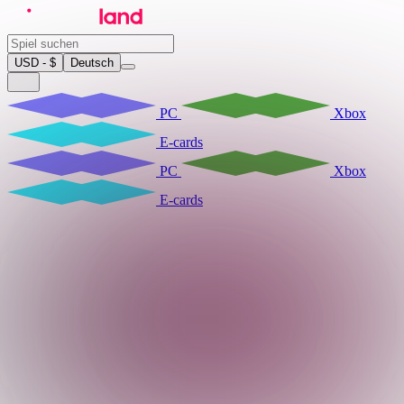
USD - $
Deutsch
PC
Xbox
E-cards
PC
Xbox
E-cards