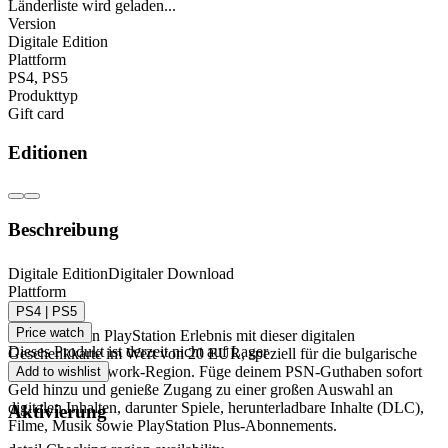
Länderliste wird geladen...
Version
Digitale Edition
Plattform
PS4
,
PS5
Produkttyp
Gift card
Editionen
Beschreibung
PlayStation Network Geschenkkarte 20 EUR
Digitale Edition
Digitaler Download
Plattform
(BG) – PSN BULGARIEN
PS4 | PS5
Price watch
Erweitere dein PlayStation Erlebnis mit dieser digitalen
Dieses Produkt ist derzeit nicht auf Lager
Geschenkkarte im Wert von 20 EUR, speziell für die bulgarische
PlayStation Network-Region. Füge deinem PSN-Guthaben sofort
Add to wishlist
Geld hinzu und genieße Zugang zu einer großen Auswahl an
digitalen Inhalten, darunter Spiele, herunterladbare Inhalte (DLC),
Aktivierung
Filme, Musik sowie PlayStation Plus-Abonnements.