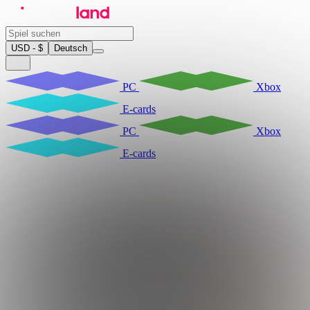
USD - $
Deutsch
PC
Xbox
E-cards
PC
Xbox
E-cards