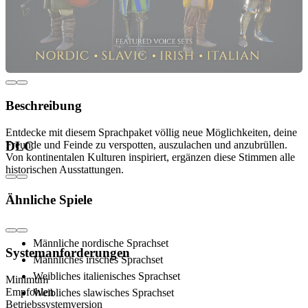
Beschreibung
Entdecke mit diesem Sprachpaket völlig neue Möglichkeiten, deine
Freunde und Feinde zu verspotten, auszulachen und anzubrüllen.
DLC
Von kontinentalen Kulturen inspiriert, ergänzen diese Stimmen alle
historischen Ausstattungen.
Enthält:
Ähnliche Spiele
Männliche nordische Sprachset
Systemanforderungen
Männliches irisches Sprachset
Weibliches italienisches Sprachset
Minimum
Empfohlen
Weibliches slawisches Sprachset
Betriebssystemversion