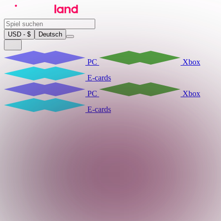
USD - $
Deutsch
PC
Xbox
E-cards
PC
Xbox
E-cards