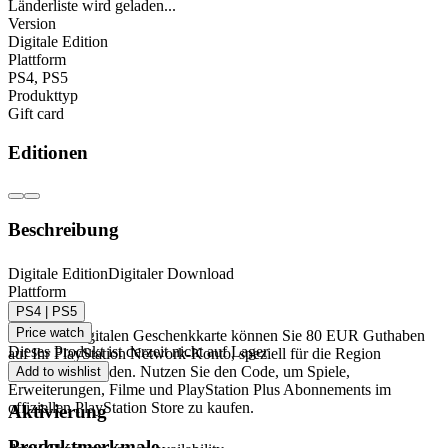
Länderliste wird geladen...
Version
Digitale Edition
Plattform
PS4
,
PS5
Produkttyp
Gift card
Editionen
Beschreibung
PlayStation Network Geschenkkarte 80 EUR
Digitale Edition
Digitaler Download
Plattform
(BG) - PSN BULGARIEN
PS4 | PS5
Price watch
Mit dieser digitalen Geschenkkarte können Sie 80 EUR Guthaben
Dieses Produkt ist derzeit nicht auf Lager
auf Ihr PlayStation Network-Konto, speziell für die Region
Bulgarien, aufladen. Nutzen Sie den Code, um Spiele,
Add to wishlist
Erweiterungen, Filme und PlayStation Plus Abonnements im
offiziellen PlayStation Store zu kaufen.
Aktivierung
Produktmerkmale