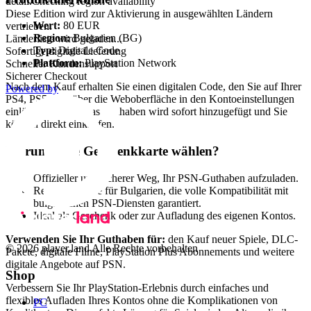
detail.Checking region availability
Diese Edition wird zur Aktivierung in ausgewählten Ländern
Wert:
80 EUR
vertrieben.
Region:
Bulgarien (BG)
Länderliste wird geladen...
Typ:
Digitale Code
Sofortige digitale Lieferung
Plattform:
PlayStation Network
Schneller Kundensupport
Sicherer Checkout
Nach dem Kauf erhalten Sie einen digitalen Code, den Sie auf Ihrer
Powered by
PS4, PS5 oder über die Weboberfläche in den Kontoeinstellungen
einlösen können. Das Guthaben wird sofort hinzugefügt und Sie
können direkt einkaufen.
Warum diese Geschenkkarte wählen?
Offizieller und sicherer Weg, Ihr PSN-Guthaben aufzuladen.
Regionensperre für Bulgarien, die volle Kompatibilität mit
bulgarischen PSN-Diensten garantiert.
Ideal als Geschenk oder zur Aufladung des eigenen Kontos.
Verwenden Sie Ihr Guthaben für:
den Kauf neuer Spiele, DLC-
© 2026 player.land Alle Rechte vorbehalten
Pakete, digitale Filme, PlayStation Plus Abonnements und weitere
digitale Angebote auf PSN.
Shop
Verbessern Sie Ihr PlayStation-Erlebnis durch einfaches und
flexibles Aufladen Ihres Kontos ohne die Komplikationen von
PC