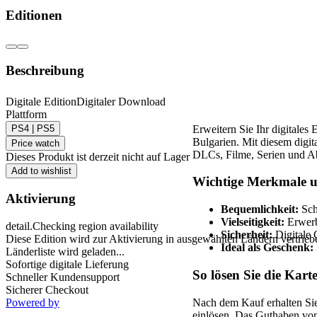
Editionen
Beschreibung
Digitale Edition
Digitaler Download
PlayStation Netwo
Plattform
PS4 | PS5
Erweitern Sie Ihr digitales
Bulgarien. Mit diesem digit
Price watch
DLCs, Filme, Serien und 
Dieses Produkt ist derzeit nicht auf Lager
Add to wishlist
Wichtige Merkmale u
Aktivierung
Bequemlichkeit:
Sch
Vielseitigkeit:
Erwerb
detail.Checking region availability
Sicherheit:
Digitale 
Diese Edition wird zur Aktivierung in ausgewählten Ländern vertrieb
Ideal als Geschenk:
Länderliste wird geladen...
Sofortige digitale Lieferung
So lösen Sie die Karte
Schneller Kundensupport
Sicherer Checkout
Nach dem Kauf erhalten Sie
Powered by
einlösen. Das Guthaben von