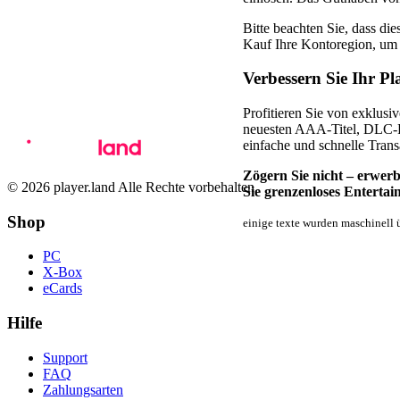
Bitte beachten Sie, dass di
Kauf Ihre Kontoregion, um
Verbessern Sie Ihr Pl
Profitieren Sie von exklus
neuesten AAA-Titel, DLC-P
einfache und schnelle Trans
Zögern Sie nicht – erwer
© 2026 player.land Alle Rechte vorbehalten
Sie grenzenloses Entertai
Shop
einige texte wurden maschinell ü
PC
X-Box
eCards
Hilfe
Support
FAQ
Zahlungsarten