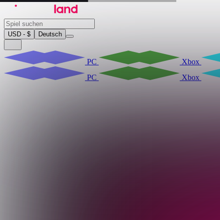
USD - $
Deutsch
PC
Xbox
PC
Xbox