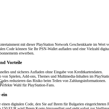
rk Geschenkkarte 150 EUR (BG) – PSN BULGARIEN
 Entertainment mit dieser PlayStation Network Geschenkkarte im Wert v
alen Code können Sie Ihr PSN-Wallet aufladen und eine Vielzahl digital
Abonnements erwerben.
nd Vorteile
nelles und sicheres Aufladen ohne Eingabe von Kreditkartendaten.
 von Spielen, Add-ons, Themes und Multimedia-Inhalten im PlayStatio
Codes reduzieren das Risiko beim Teilen von Zahlungsinformationen.
en.
Perfekte Wahl für PlayStation-Fans.
 ein
 einen digitalen Code, den Sie auf Ihrem für Bulgarien eingerichteten
 150 EUR wird Ihrem Konto hinzugefügt und steht sofort zur Verfügu