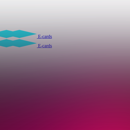
E-cards
E-cards