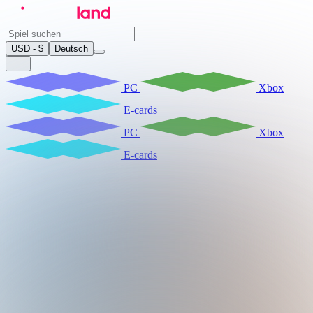
USD - $
Deutsch
PC
Xbox
E-cards
PC
Xbox
E-cards