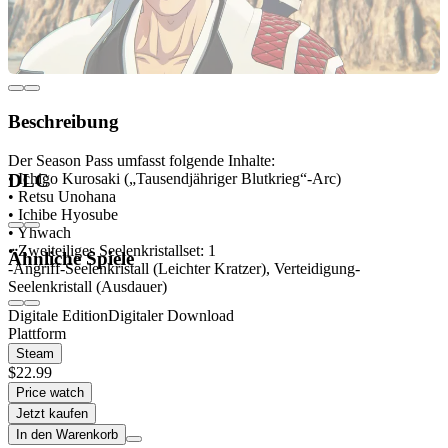
Beschreibung
Der Season Pass umfasst folgende Inhalte:
• Ichigo Kurosaki („Tausendjähriger Blutkrieg“-Arc)
DLC
• Retsu Unohana
• Ichibe Hyosube
• Yhwach
• Zweiteiliges Seelenkristallset: 1
Ähnliche Spiele
-Angriff-Seelenkristall (Leichter Kratzer), Verteidigung-
Seelenkristall (Ausdauer)
Digitale Edition
Digitaler Download
Plattform
Steam
$22.99
Price watch
Jetzt kaufen
In den Warenkorb