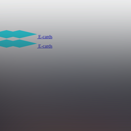
E-cards
E-cards