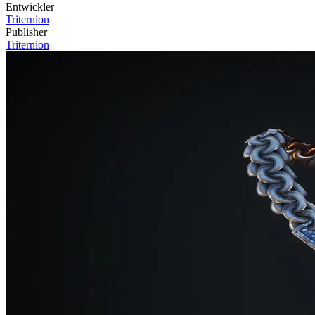
Entwickler
Triternion
Publisher
Triternion