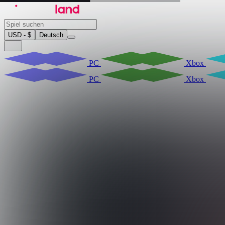
USD - $
Deutsch
PC
Xbox
PC
Xbox