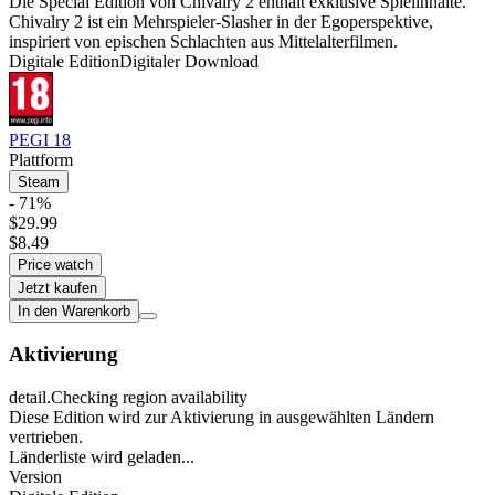
Die Special Edition von Chivalry 2 enthält exklusive Spielinhalte.
Chivalry 2 ist ein Mehrspieler-Slasher in der Egoperspektive,
inspiriert von epischen Schlachten aus Mittelalterfilmen.
Digitale Edition
Digitaler Download
PEGI 18
Plattform
Steam
- 71%
$29.99
$8.49
Price watch
Jetzt kaufen
In den Warenkorb
Aktivierung
detail.Checking region availability
Diese Edition wird zur Aktivierung in ausgewählten Ländern
vertrieben.
Länderliste wird geladen...
Version