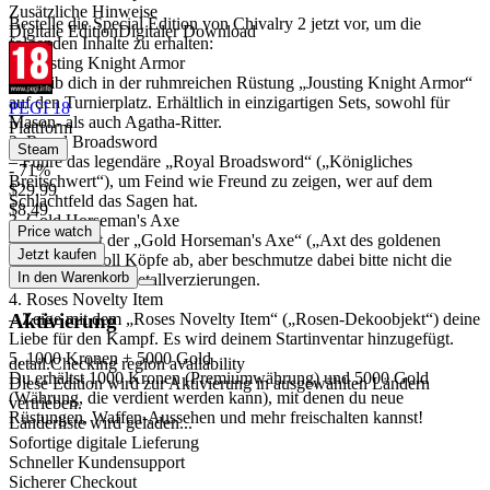
Zusätzliche Hinweise
Bestelle die Special Edition von Chivalry 2 jetzt vor, um die
Digitale Edition
Digitaler Download
folgenden Inhalte zu erhalten:
1. Jousting Knight Armor
– Begib dich in der ruhmreichen Rüstung „Jousting Knight Armor“
auf den Turnierplatz. Erhältlich in einzigartigen Sets, sowohl für
PEGI 18
Mason- als auch Agatha-Ritter.
Plattform
2. Royal Broadsword
Steam
– Führe das legendäre „Royal Broadsword“ („Königliches
- 71%
Breitschwert“), um Feind wie Freund zu zeigen, wer auf dem
$29.99
Schlachtfeld das Sagen hat.
$8.49
3. Gold Horseman's Axe
Price watch
– Schlage mit der „Gold Horseman's Axe“ („Axt des goldenen
Jetzt kaufen
Reiters“) stilvoll Köpfe ab, aber beschmutze dabei bitte nicht die
In den Warenkorb
feingearbeiteten Metallverzierungen.
4. Roses Novelty Item
Aktivierung
– Zeige mit dem „Roses Novelty Item“ („Rosen-Dekoobjekt“) deine
Liebe für den Kampf. Es wird deinem Startinventar hinzugefügt.
5. 1000 Kronen + 5000 Gold
detail.Checking region availability
Du erhältst 1000 Kronen (Premiumwährung) und 5000 Gold
Diese Edition wird zur Aktivierung in ausgewählten Ländern
(Währung, die verdient werden kann), mit denen du neue
vertrieben.
Rüstungen, Waffen-Aussehen und mehr freischalten kannst!
Länderliste wird geladen...
Sofortige digitale Lieferung
Schneller Kundensupport
Sicherer Checkout