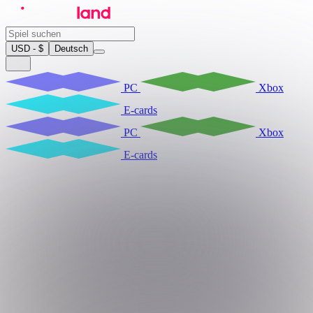
USD - $
Deutsch
PC
Xbox
E-cards
PC
Xbox
E-cards