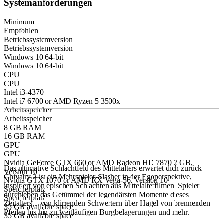
Systemanforderungen
Minimum
Empfohlen
Betriebssystemversion
Betriebssystemversion
Windows 10 64-bit
Windows 10 64-bit
CPU
CPU
Intel i3-4370
Intel i7 6700 or AMD Ryzen 5 3500x
Arbeitsspeicher
Arbeitsspeicher
8 GB RAM
16 GB RAM
GPU
Infos zum Spiel
GPU
Nvidia GeForce GTX 660 or AMD Radeon HD 7870 2 GB,
Das ultimative Schlachtfeld des Mittelalters erwartet dich zurück
Version 10
Chivalry 2 ist ein Mehrspieler-Slasher in der Egoperspektive,
Nvidia GTX 1070 or AMD RX Vega-56, Version 10
inspiriert von epischen Schlachten aus Mittelalterfilmen. Spieler
Speicherplatz
durchleben das Getümmel der legendärsten Momente dieses
Speicherplatz
Zeitalters – von klirrenden Schwertern über Hagel von brennenden
35 GB available space
Pfeilen bis hin zu weitläufigen Burgbelagerungen und mehr.
35 GB available space