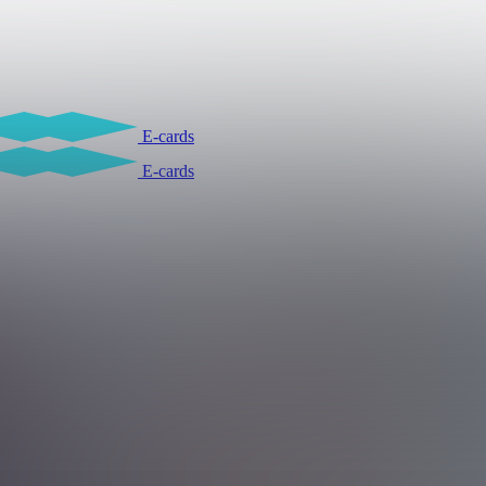
E-cards
E-cards