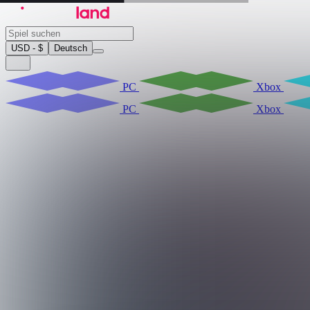
USD - $
Deutsch
PC
Xbox
PC
Xbox