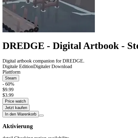
DREDGE - Digital Artbook - S
Digital artbook companion for DREDGE.
Digitale Edition
Digitaler Download
Plattform
Steam
- 60%
$9.99
$3.99
Price watch
Jetzt kaufen
In den Warenkorb
Aktivierung